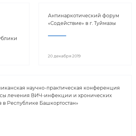
Антинаркотический форум
«Содействие» в г. Туймазы
ублики
просам
20 декабря 2019
Ч-
ликанская научно-практическая конференция
осы лечения ВИЧ-инфекции и хронических
в в Республике Башкортостан»