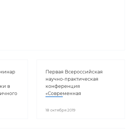
еминар
Первая Всероссийская
ы
научно-практическая
ки в
конференция
вичного
«Современная
ния»
иммунопрофилактика:
вызовы, возможности,
18 октября 2019
перспективы»