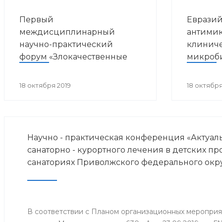
Первый
Евразий
междисциплинарный
антимик
научно-практический
клинич
форум «Злокачественные
микроб
опухоли и ВИЧ-инфекция»
18 октября 2019
18 октября
Научно - практическая конференция «Актуа
санаторно - курортного лечения в детских п
санаториях Приволжского федерального окр
В соответствии с Планом организационных меропри