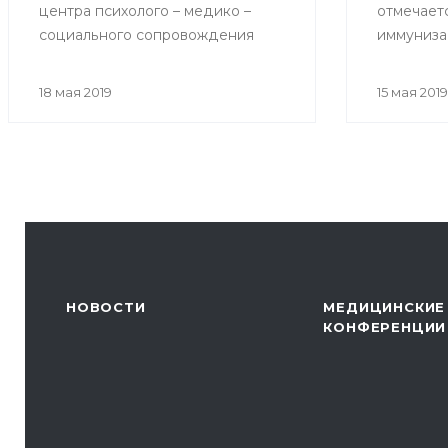
центра психолого – медико –
отмечает
социального сопровождения
иммуниза
«Индиго» на тему «Как избежать
возникновения конфликтов при
18 мая 2019
15 мая 2019
общении с родителями
пациентов»
НОВОСТИ
МЕДИЦИНСКИЕ
КОНФЕРЕНЦИИ