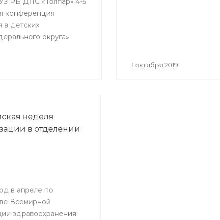
ГАУЗ РБ ДПС «Толпар» 4-5
кая конференция
я в детских
дерального округа»
1 октября 2019
ская неделя
ации в отделении
од в апреле по
ве Всемирной
ции здравоохранения