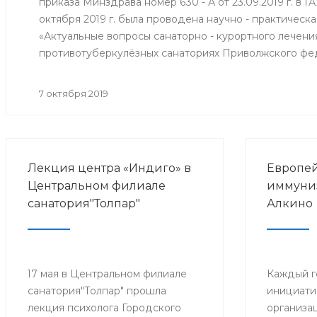
приказа Минздрава номер 630 - А от 23.09.2019 г. в 
октября 2019 г. была проводена научно - практичес
«Актуальные вопросы санаторно - курортного лечени
противотуберкулёзных санаториях Приволжского фе
7 октября 2019
Лекция центра «Индиго» в
Европей
Центральном филиале
иммуниз
санатория"Толпар"
Алкино
17 мая в Центральном филиале
Каждый г
санатория"Толпар" прошла
инициати
лекция психолога Городского
организа