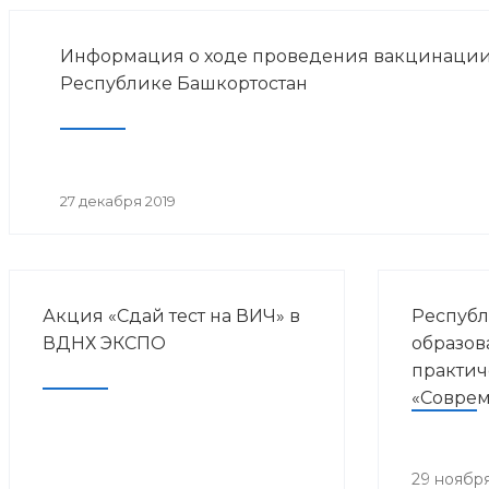
Информация о ходе проведения вакцинации
Республике Башкортостан
27 декабря 2019
Акция «Сдай тест на ВИЧ» в
Республ
ВДНХ ЭКСПО
образов
практич
«Совре
направл
курорто
медици
29 ноября