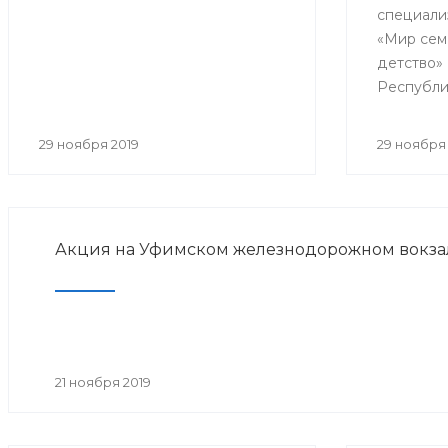
специали
реабил
«Мир сем
детство»
Республи
образоват
практиче
29 ноября 2019
29 ноября 
«Совреме
детской 
медицинс
Акция на Уфимском железнодорожном вокза
21 ноября 2019