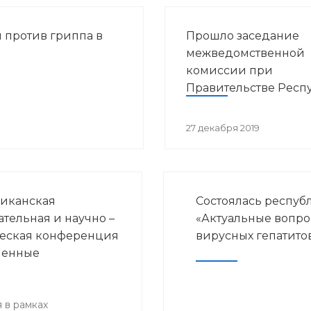
 против гриппа в
Прошло заседание
межведомственной
комиссии при
Правительстве Респ
Башкортостан по во
предупреждения
27 декабря 2019
распространения ВИ
инфекции в РБ
иканская
Состоялась респуб
ательная и научно –
«Актуальные вопр
еская конференция
вирусных гепатито
менные
ения детской
логии и
нской
 в рамках