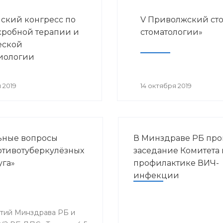
ский конгресс по
V Приволжский ст
робной терапии и
стоматологии»
еской
иологии
 2019
14 октября 2019
льные вопросы
В Минздраве РБ пр
ротивотуберкулёзных
заседание Комитета 
уга»
профилактике ВИЧ-
инфекции
ятий Минздрава РБ и