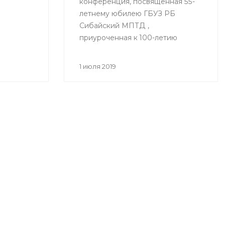
конференция, посвященная 55-
летнему юбилею ГБУЗ РБ
Сибайский МПТД ,
приуроченная к 100-летию
здравоохранения Республики
Башкортостан «Вклад
1 июля 2019
фтизиатрической службы
Зауралья в борьбе с
туберкулезом» состоялась
28.06.2019 года в городе Сибай.