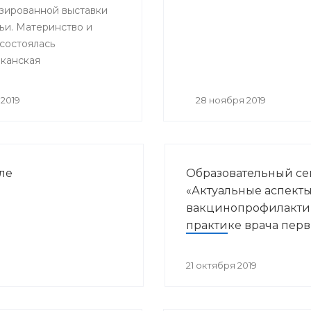
зированной выставки
итации»
ьи. Материнство и
 состоялась
канская
ельная и научно –
ская конференция
2019
28 ноября 2019
нные направления
курортологии и
кой реабилитации».
ле
Образовательный с
«Актуальные аспект
вакцинопрофилакти
практике врача пер
звена здравоохране
21 октября 2019