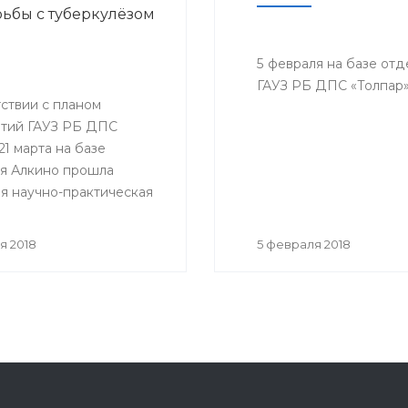
ьбы с туберкулёзом
5 февраля на базе от
ГАУЗ РБ ДПС «Толпар»
ствии с планом
тий ГАУЗ РБ ДПС
21 марта на базе
я Алкино прошла
я научно-практическая
ция, приуроченная к
му дню борьбы с
я 2018
5 февраля 2018
ёзом. На конференцию
ь представители всех
санатория, а так же
гости.