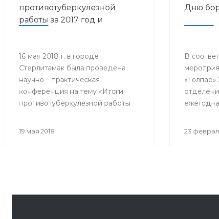
противотуберкулезной
Дню бор
работы за 2017 год и
дальнейшее
совершенствование
противотуберкулезной
16 мая 2018 г. в городе
В соответ
Стерлитамак была проведена
мероприя
помощи населению
научно – практическая
«Толпар» 
Республики Башкортостан»
конференция на тему «Итоги
отделени
противотуберкулезной работы
ежегодна
за 2017 год и дальнейшее
конферен
совершенствование
Всемирно
19 мая 2018
23 феврал
противотуберкулезной помощи
туберкул
населению Республики
собралис
Башкортостан»
филиалов 
почётные 