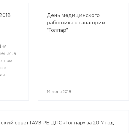
2018
День медицинского
работника в санатории
"Толпар"
Дня
ения, в
ртном
Уфе
ая
я
анского
14 июня 2018
года» и
нное Дню
а.
кий совет ГАУЗ РБ ДПС «Толпар» за 2017 год