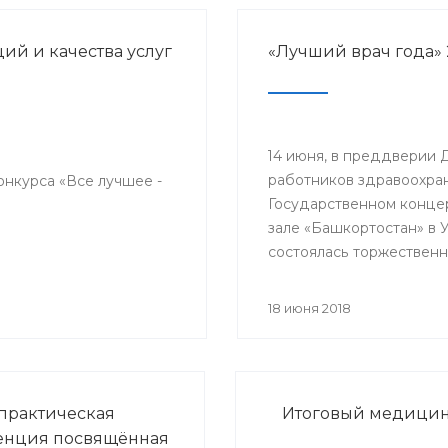
й и качества услуг
«Лучший врач года» 
14 июня, в преддверии 
работников здравоохран
онкурса «Все лучшее -
Государственном конце
зале «Башкортостан» в 
состоялась торжественн
церемония награждени
победителей республик
18 июня 2018
конкурса «Лучший врач 
прошло торжественное
мероприятие, посвяще
медицинского работник
практическая
Итоговый медицинс
енция посвящённая