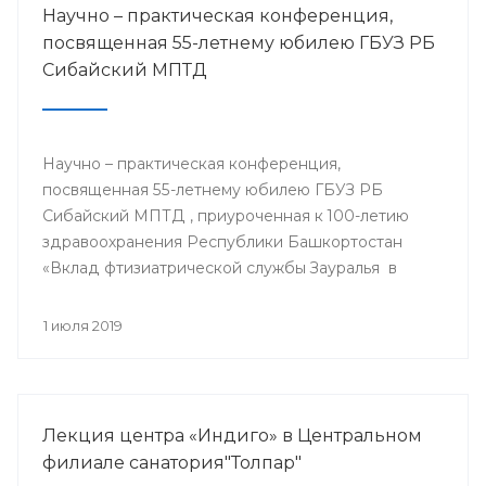
Научно – практическая конференция,
посвященная 55-летнему юбилею ГБУЗ РБ
Сибайский МПТД
Научно – практическая конференция,
посвященная 55-летнему юбилею ГБУЗ РБ
Сибайский МПТД , приуроченная к 100-летию
здравоохранения Республики Башкортостан
«Вклад фтизиатрической службы Зауралья в
борьбе с туберкулезом» состоялась 28.06.2019
года в городе Сибай.
1 июля 2019
Лекция центра «Индиго» в Центральном
филиале санатория"Толпар"