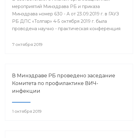
мероприятий Минздрава РБ и приказа
Минздрава номер 630 - А от 23.09.2019 г. в ГАУЗ
РБ ДПС «Толпар» 4-5 октября 2019 г. была
проводена научно - практическая конференция
«Актуальные вопросы санаторно - курортного
лечения в детских противотуберкулёзных
7 октября 2019
санаториях Приволжского федерального округа»
В Минздраве РБ проведено заседание
Комитета по профилактике ВИЧ-
инфекции
1 октября 2019