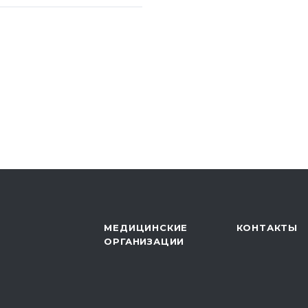
нференция
Б ДПС «Толпар»
 конференция
я детей как этапа
 санатории»,
о автономного
уберкулезный
МЕДИЦИНСКИЕ
КОНТАКТЫ
ОРГАНИЗАЦИИ