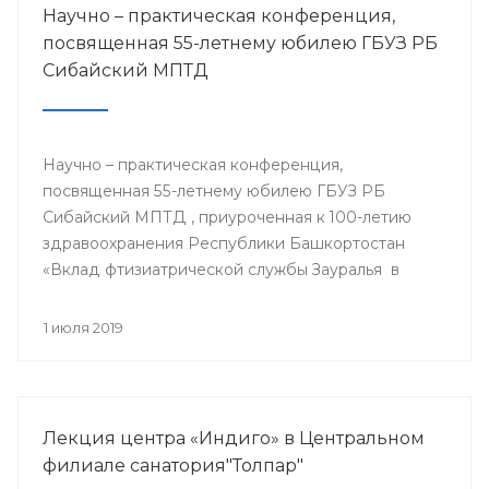
Научно – практическая конференция,
посвященная 55-летнему юбилею ГБУЗ РБ
Сибайский МПТД
Научно – практическая конференция,
посвященная 55-летнему юбилею ГБУЗ РБ
Сибайский МПТД , приуроченная к 100-летию
здравоохранения Республики Башкортостан
«Вклад фтизиатрической службы Зауралья в
борьбе с туберкулезом» состоялась 28.06.2019
года в городе Сибай.
1 июля 2019
Лекция центра «Индиго» в Центральном
филиале санатория"Толпар"