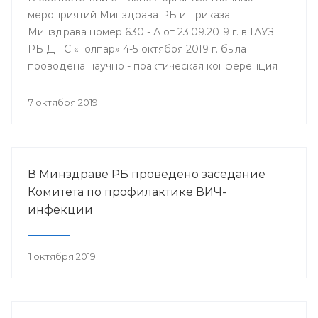
мероприятий Минздрава РБ и приказа
Минздрава номер 630 - А от 23.09.2019 г. в ГАУЗ
РБ ДПС «Толпар» 4-5 октября 2019 г. была
проводена научно - практическая конференция
«Актуальные вопросы санаторно - курортного
лечения в детских противотуберкулёзных
7 октября 2019
санаториях Приволжского федерального округа»
В Минздраве РБ проведено заседание
Комитета по профилактике ВИЧ-
инфекции
1 октября 2019