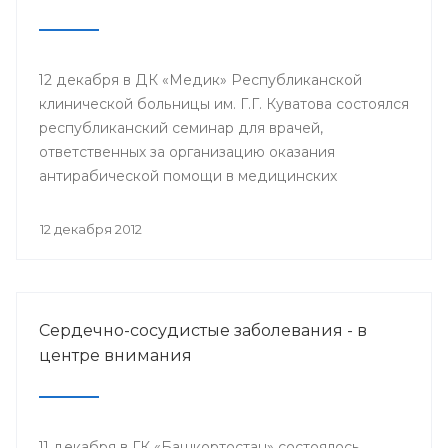
12 декабря в ДК «Медик» Республиканской
клинической больницы им. Г.Г. Куватова состоялся
республиканский семинар для врачей,
ответственных за организацию оказания
антирабической помощи в медицинских
организациях республики. Мероприятие
организовано Минздравом РБ с целью
12 декабря 2012
совершенствования антирабической помощи
населению Башкортостана.
Сердечно-сосудистые заболевания - в
центре внимания
11 декабря в ГК «Башкортостан» состоялось