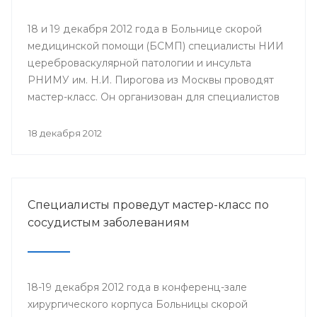
18 и 19 декабря 2012 года в Больнице скорой
медицинской помощи (БСМП) специалисты НИИ
цереброваскулярной патологии и инсульта
РНИМУ им. Н.И. Пирогова из Москвы проводят
мастер-класс. Он организован для специалистов
мультидисциплинарных бригад Региональных
сосудистых центров и первичных сосудистых
18 декабря 2012
отделений республики с целью повышения
уровня профессионального мастерства,
обеспечения преемственности в оказании
медицинской помощи населению.
Специалисты проведут мастер-класс по
сосудистым заболеваниям
18-19 декабря 2012 года в конференц-зале
хирургического корпуса Больницы скорой