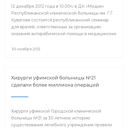
12 декабря 2012 года в 10.00ч. в ДК «Медик»
Республиканской клинической больницы им. Г.Г.
Куватова состоится республиканский семинар
для врачей, ответственных за организацию
оказания антирабической помощи в медицинских
организациях республики. Мероприятие
организовано Минздравом РБ с целью
30 ноября 2012
совершенствования антирабической помощи
населению Башкортостана.
Хирурги уфимской больницы №21
сделали более миллиона операций
Хирурги уфимской Городской клинической
больницы №21 за 30-летнюю историю
существования лечебного учреждения провели