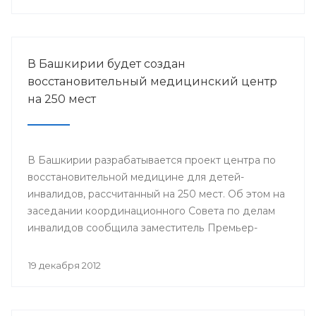
городов Стерлитамак, Салават, Ишимбай, Мелеуз,
Кумертау, а также Кугарчинского, Федоровского и
Стерлибашевского районов республики.
В Башкирии будет создан
восстановительный медицинский центр
на 250 мест
В Башкирии разрабатывается проект центра по
восстановительной медицине для детей-
инвалидов, рассчитанный на 250 мест. Об этом на
заседании координационного Совета по делам
инвалидов сообщила заместитель Премьер-
министра Правительства Республики
Башкортостан Лилия Гумерова.
19 декабря 2012