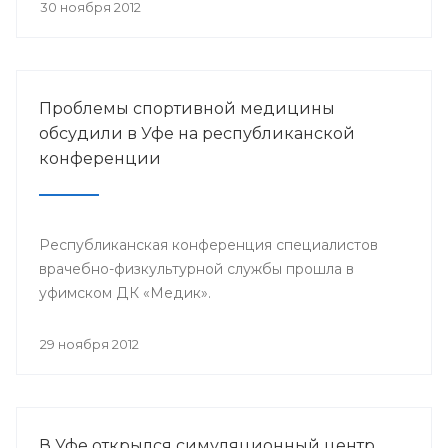
претендента по 23 номинациям из 40
30 ноября 2012
предложенных.
Проблемы спортивной медицины
обсудили в Уфе на республиканской
конференции
Республиканская конференция специалистов
врачебно-физкультурной службы прошла в
уфимском ДК «Медик».
29 ноября 2012
В Уфе открылся симуляционный центр