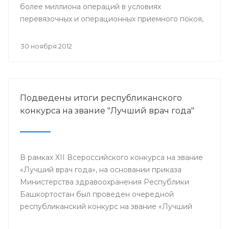
более миллиона операций в условиях
перевязочных и операционных приемного покоя,
и около 400 тысяч плановых хирургических
вмешательств.
30 ноября 2012
Подведены итоги республиканского
конкурса на звание "Лучший врач года"
В рамках XII Всероссийского конкурса на звание
«Лучший врач года», на основании приказа
Министерства здравоохранения Республики
Башкортостан был проведен очередной
республиканский конкурс на звание «Лучший
врач года», в котором приняли участие 64