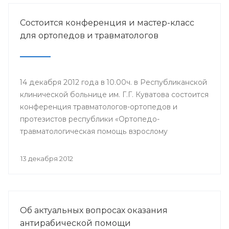
Состоится конференция и мастер-класс
для ортопедов и травматологов
14 декабря 2012 года в 10.00ч. в Республиканской
клинической больнице им. Г.Г. Куватова состоится
конференция травматологов-ортопедов и
протезистов республики «Ортопедо-
травматологическая помощь взрослому
населению в межмуниципальных центрах РБ».
Мероприятие организовано Минздравом РБ в
13 декабря 2012
целях повышения квалификации врачей и
улучшения качества оказания медицинской
помощи населению республики.
Об актуальных вопросах оказания
антирабической помощи