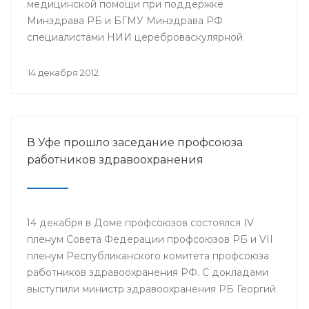
медицинской помощи при поддержке
Минздрава РБ и БГМУ Минздрава РФ
специалистами НИИ цереброваскулярной
патологии и инсульта РНИМУ им. Н.И. Пирогова
(г.Москва) будет проведен мастер-класс.
14 декабря 2012
В Уфе прошло заседание профсоюза
работников здравоохранения
14 декабря в Доме профсоюзов состоялся IV
пленум Совета Федерации профсоюзов РБ и VII
пленум Республиканского комитета профсоюза
работников здравоохранения РФ. С докладами
выступили министр здравоохранения РБ Георгий
Шебаев, председатель Республиканской