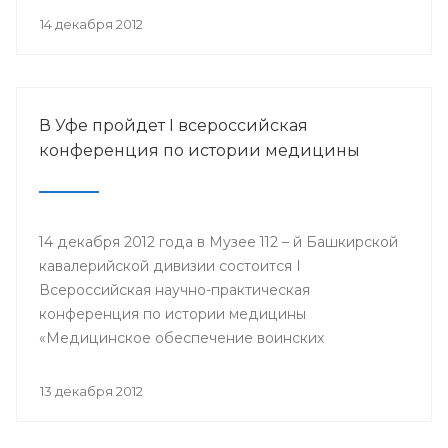
организации Башкортостана профсоюза
14 декабря 2012
работников здравоохранения РФ Павел Зырянов
и другие.
В Уфе пройдет I всероссийская
конференция по истории медицины
14 декабря 2012 года в Музее 112 – й Башкирской
кавалерийской дивизии состоится I
Всероссийская научно-практическая
конференция по истории медицины
«Медицинское обеспечение воинских
подразделений в годы Великой Отечественной
войны».
13 декабря 2012