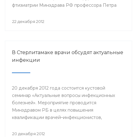
фтизиатрии Минздрава РФ профессора Петра
Яблонского пройдет 24-25 января года в клинике
БГМУ.
22 декабря 2012
В Стерлитамаке врачи обсудят актуальные
инфекции
20 декабря 2012 года состоится кустовой
семинар «Актуальные вопросы инфекционных
болезней». Мероприятие проводится
Минздравом РБ в целях повышения
квалификации врачей–инфекционистов,
терапевтов, педиатров, врачей общей практики,
врачей станций скорой медицинской помощи
20 декабря 2012