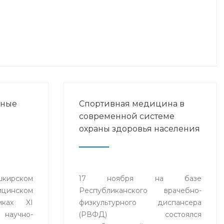
нные
Спортивная медицина в
современной системе
охраны здоровья населения
ирском
17 ноября на базе
ицинском
Республиканского врачебно-
мках XI
физкультурного диспансера
аучно-
(РВФД) состоялся