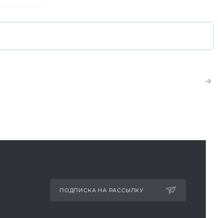
ет акция
здоровой:
олочной
ПОДПИСКА НА РАССЫЛКУ