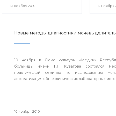
округ г.Уфа.
хиру
13 ноября 2010
12 ноября 
консер
заболе
междунар
Новые методы диагностики мочевыделитель
10 ноября в Доме культуры «Медик» Республи
больницы имени Г.Г. Куватова состоялся Рес
практический семинар по исследованию моч
автоматизация общеклинических лабораторных мето
10 ноября 2010