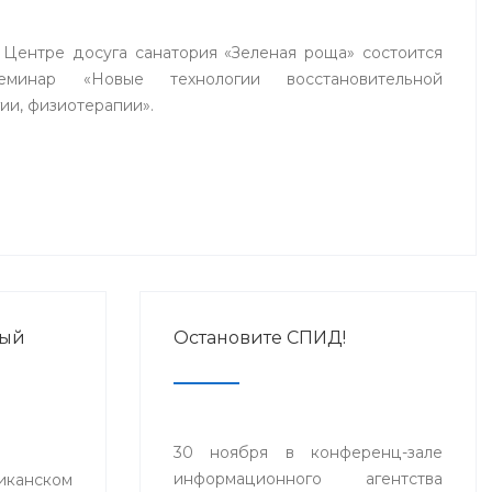
в Центре досуга санатория «Зеленая роща» состоится
еминар «Новые технологии восстановительной
ии, физиотерапии».
ный
Остановите СПИД!
30 ноября в конференц-зале
информационного агентства
нском