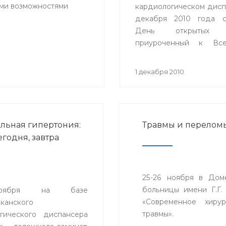
ыми возможностями
кардиологическом дисп
декабря 2010 года с
День открытых д
приуроченный к Все
Дню инвалидов.
1 декабря 2010
льная гипертония:
Травмы и перелом
егодня, завтра
25-26 ноября в Дом
больницы имени Г.Г.
оября на базе
«Современное хиру
канского
травмы».
гического диспансера