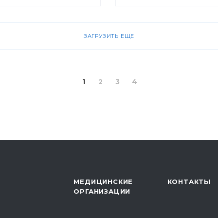
ноября 2010 г. пройд
«Проверь себя и будь 
профилактика рака м
ЗАГРУЗИТЬ ЕЩЕ
железы».
1
2
3
4
МЕДИЦИНСКИЕ
КОНТАКТЫ
ОРГАНИЗАЦИИ