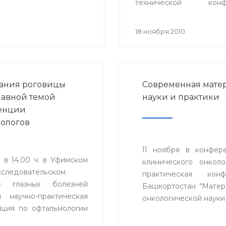
технической конф
«Проблемы техники и т
телекоммуникаций
18 ноября 2010
состоялось секц
заседание «Телемедици
ания роговицы
Современная матер
главной темой
науки и практики
енции
ологов
11 ноября в конфере
 в 14.00 ч. в Уфимском
клинического онкол
сследовательском
практическая кон
те глазных болезней
Башкортостан "Матери
я научно-практическая
онкологической науки 
ция по офтальмологии
менные технологии