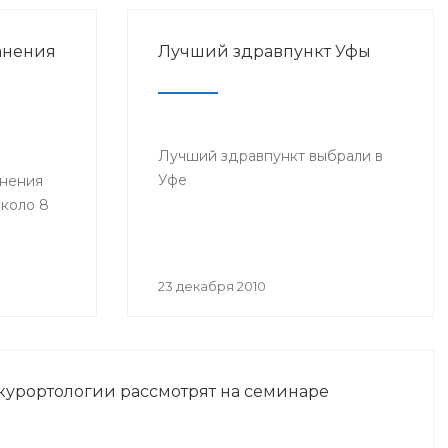
анения
Лучший здравпункт Уфы
Лучший здравпункт выбрали в
Уфе
анения
коло 8
23 декабря 2010
курортологии рассмотрят на семинаре