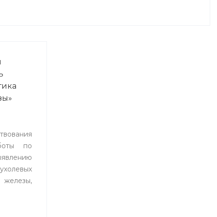
я
ь
тика
зы»
вования
боты по
лению
ухолевых
 железы,
тоды
ния и
 8 по 19