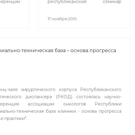
еренции
республиканский семинар
ехнологии
«Спортивная медицина в
 2010»
современной системе охраны
17 ноября 2010
ионное
здоровья населения», целью
на».
которого стало
совершенствование врачебно-
физкультурной службы.
иально-техническая база – основа прогресса
нц-зале хирургического корпуса Республиканского
огического диспансера (РКОД) состоялась научно-
ференция ассоциации онкологов Республики
ально-техническая база клиники - основа прогресса
и практики".