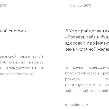
ргического и
2010
11 ноября 2010
вативного лечения
ваний роговицы» с
одным участием.
ной системы
В Уфе пройдет акци
«Проверь себя и буд
здоровой: профилак
рака молочной желе
канской клинической
публиканский научно-
В целях совершенст
и «Стандартизация и
профилактической ра
дов исследования».
раннему выяв
предопухолевых и оп
заболеваний молочной
включая ме
самообследова
5 ноября 2010
маммографии, в Уфе с