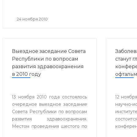
24 ноября 2010
Выездное заседание Совета
Заболев
Республики по вопросам
станут 
развития здравоохранения
конфер
в 2010 году
офтальм
13 ноября 2010 года состоялось
12 ноября
очередное выездное заседание
научно-и
Совета Республики по вопросам
институ
развития здравоохранения.
состоитс
Местом проведения шестого по
конферен
счету Совета стал городской
«Совре