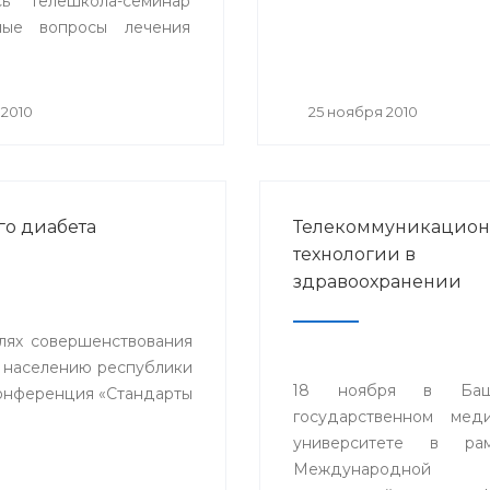
сь телешкола-семинар
ьные вопросы лечения
льной гипертонии» с
ем телемедицинских
 городов Белорецка,
 2010
25 ноября 2010
 Стерлитамака и
ежащих районов
ки.
го диабета
Телекоммуникацио
технологии в
здравоохранении
елях совершенствования
 населению республики
18 ноября в Башк
конференция «Стандарты
государственном мед
университете в ра
Международной н