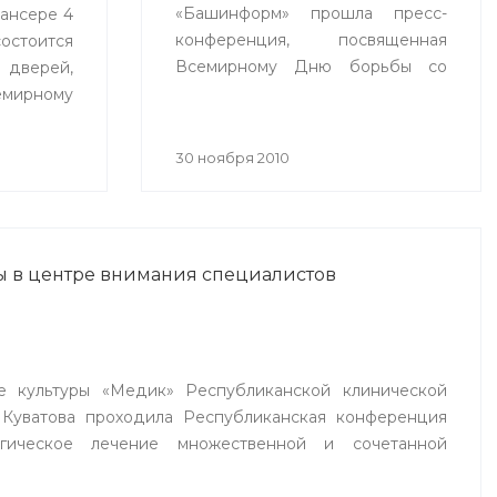
«Башинформ» прошла пресс-
ансере 4
конференция, посвященная
остоится
Всемирному Дню борьбы со
верей,
СПИДом.
мирному
30 ноября 2010
ы в центре внимания специалистов
е культуры «Медик» Республиканской клинической
 Куватова проходила Республиканская конференция
ргическое лечение множественной и сочетанной