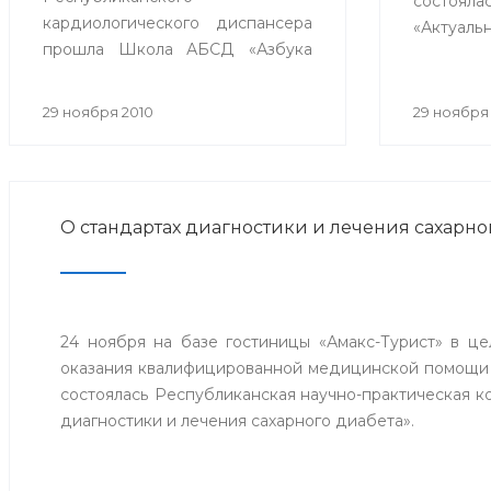
состояла
кардиологического диспансера
«Актуал
прошла Школа АБСД «Азбука
артериа
кардиолога в терапии пациента
участи
с ИБС» с участием
центров
29 ноября 2010
29 ноября
телемедицинских центров гг.
Сибая,
Стерлитамак, Сибай и Белорецк.
близл
республи
О стандартах диагностики и лечения сахарно
24 ноября на базе гостиницы «Амакс-Турист» в ц
оказания квалифицированной медицинской помощи
состоялась Республиканская научно-практическая 
диагностики и лечения сахарного диабета».