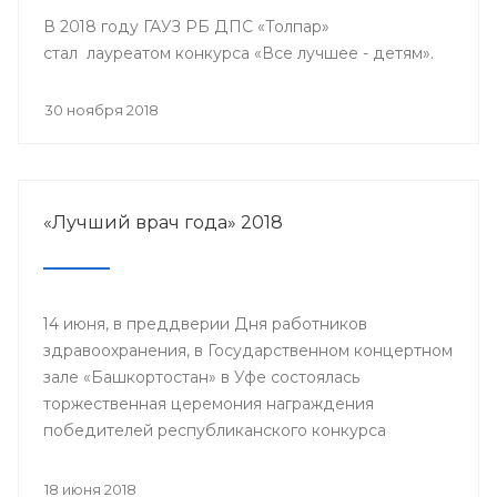
В 2018 году ГАУЗ РБ ДПС «Толпар»
стал лауреатом конкурса «Все лучшее - детям».
30 ноября 2018
«Лучший врач года» 2018
14 июня, в преддверии Дня работников
здравоохранения, в Государственном концертном
зале «Башкортостан» в Уфе состоялась
торжественная церемония награждения
победителей республиканского конкурса
«Лучший врач года» и прошло торжественное
мероприятие, посвященное Дню медицинского
18 июня 2018