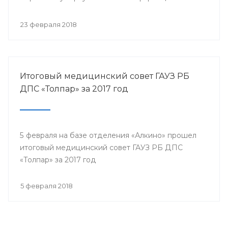
собрались представители всех филиалов
санатория, а так же почётные гости.
23 февраля 2018
Итоговый медицинский совет ГАУЗ РБ
ДПС «Толпар» за 2017 год
5 февраля на базе отделения «Алкино» прошел
итоговый медицинский совет ГАУЗ РБ ДПС
«Толпар» за 2017 год
5 февраля 2018