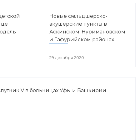
детской
Новые фельдшерско-
ице
акушерские пункты в
модель
Аскинском, Нуримановском
и Гафурийском районах
29 декабря 2020
Спутник V в больницах Уфы и Башкирии