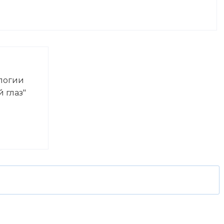
логии
 глаз"