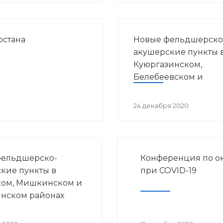
остана
Новые фельдшерско
акушерские пункты 
Куюргазинском,
Белебеевском и
Гафурийском район
24 декабря 2020
фельдшерско-
Конференция по о
кие пункты в
при COVID-19
ком, Мишкинском и
нском районах