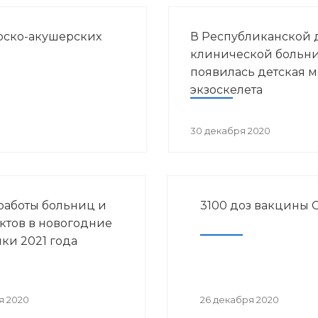
рско-акушерских
В Республиканской 
клинической больн
появилась детская 
экзоскелета
30 декабря 2020
работы больниц и
3100 доз вакцины 
ктов в новогодние
ки 2021 года
я 2020
26 декабря 2020