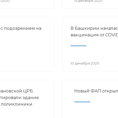
я 2020
15 декабря 2020
 с подозрением на
В Башкирии началас
вакцинация от COVID
10 декабря 2020
мановской ЦРБ
Новый ФАП открыл
тировали здание
 поликлиники