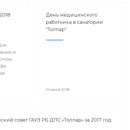
2018
День медицинского
работника в санатории
"Толпар"
Дня
ения, в
ртном
Уфе
ая
я
анского
14 июня 2018
года» и
нное Дню
а.
кий совет ГАУЗ РБ ДПС «Толпар» за 2017 год