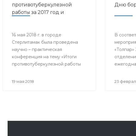
противотуберкулезной
Дню бор
работы за 2017 год и
дальнейшее
совершенствование
противотуберкулезной
16 мая 2018 г. в городе
В соответ
Стерлитамак была проведена
мероприя
помощи населению
научно – практическая
«Толпар» 
Республики Башкортостан»
конференция на тему «Итоги
отделени
противотуберкулезной работы
ежегодна
за 2017 год и дальнейшее
конферен
совершенствование
Всемирно
19 мая 2018
23 феврал
противотуберкулезной помощи
туберкул
населению Республики
собралис
Башкортостан»
филиалов 
почётные 