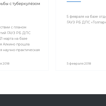
ьбы с туберкулёзом
5 февраля на базе от
ГАУЗ РБ ДПС «Толпар»
ствии с планом
тий ГАУЗ РБ ДПС
21 марта на базе
я Алкино прошла
я научно-практическая
ция, приуроченная к
му дню борьбы с
я 2018
5 февраля 2018
ёзом. На конференцию
ь представители всех
санатория, а так же
гости.