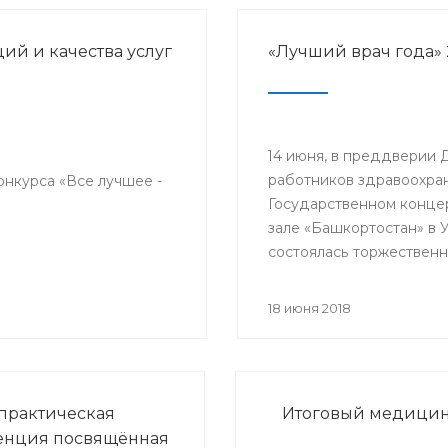
й и качества услуг
«Лучший врач года» 
14 июня, в преддверии 
работников здравоохран
онкурса «Все лучшее -
Государственном конце
зале «Башкортостан» в 
состоялась торжественн
церемония награждени
победителей республик
18 июня 2018
конкурса «Лучший врач 
прошло торжественное
мероприятие, посвяще
медицинского работник
практическая
Итоговый медицинс
енция посвящённая