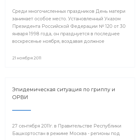
Среди многочисленных праздников День матери
занимает особое место. Установленный Указом
Президента Российской Федерации № 120 от 30
января 1998 года, он празднуется в последнее
воскресенье ноября, воздавая должное
материнскому труду и их бескорыстной жертве
ради блага своих детей.
21 ноября 2011
Эпидемическая ситуация по гриппу и
ОРВИ
27 сентября 2011г. в Правительстве Республики
Башкортостан в режиме Москва - регионы под