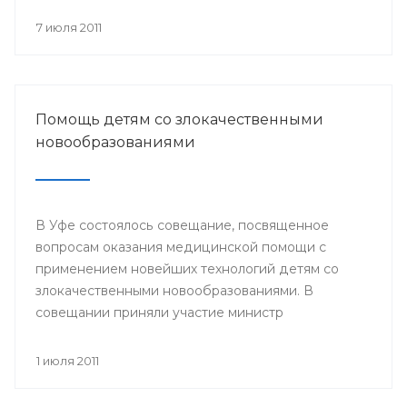
происходит объединение общества вокруг
православных ценностей.
7 июля 2011
Помощь детям со злокачественными
новообразованиями
В Уфе состоялось совещание, посвященное
вопросам оказания медицинской помощи с
применением новейших технологий детям со
злокачественными новообразованиями. В
совещании приняли участие министр
здравоохранения РБ и сотрудники отдела
охраны здоровья материнства и детства
1 июля 2011
Министерства здравоохранения РБ. Встреча
состоялась 29 июня.