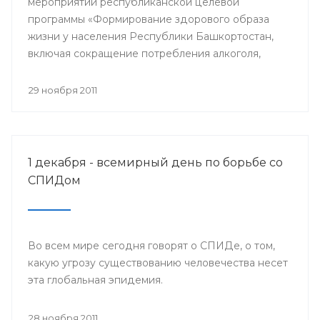
мероприятий республиканской целевой
программы «Формирование здорового образа
жизни у населения Республики Башкортостан,
включая сокращение потребления алкоголя,
табака и борьбу с наркоманией, на 2011-2015
годы» и проведения Всемирного дня борьбы со
29 ноября 2011
СПИДом, специалисты Башкирского центра
медицинской профилактики Минздрава РБ
организовали межведомственную акцию «Мы
выбираем здоровый образ жизни».
1 декабря - всемирный день по борьбе со
СПИДом
Во всем мире сегодня говорят о СПИДе, о том,
какую угрозу существованию человечества несет
эта глобальная эпидемия.
28 ноября 2011