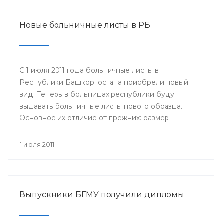
Новые больничные листы в РБ
С 1 июля 2011 года больничные листы в
Республики Башкортостана приобрели новый
вид. Теперь в больницах республики будут
выдавать больничные листы нового образца.
Основное их отличие от прежних: размер —
бланки имеют формат А4, цвет — светло-желтые
поля на голубом поле, в центре размещается
1 июля 2011
логотип Фонда социального страхования; кроме
того, добавлены поля, которые будет заполнять
сам работодатель: место работы, дата приема на
работу, страховой стаж и средний заработок.
Выпускники БГМУ получили дипломы