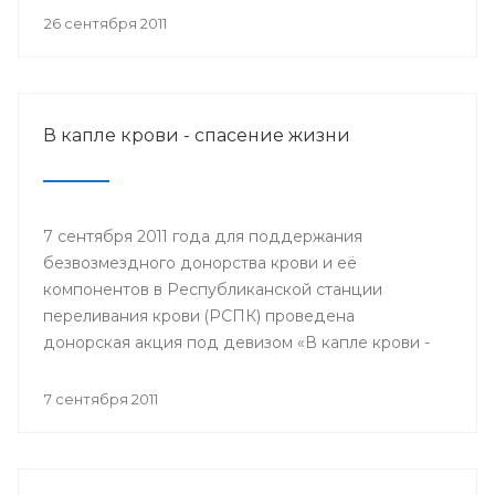
мобильном пункте заготовки крови донором мог
26 сентября 2011
быть любой желающий, при отсутствии
противопоказаний по состоянию здоровья.
В капле крови - спасение жизни
7 сентября 2011 года для поддержания
безвозмездного донорства крови и её
компонентов в Республиканской станции
переливания крови (РСПК) проведена
донорская акция под девизом «В капле крови -
спасение жизни».
7 сентября 2011