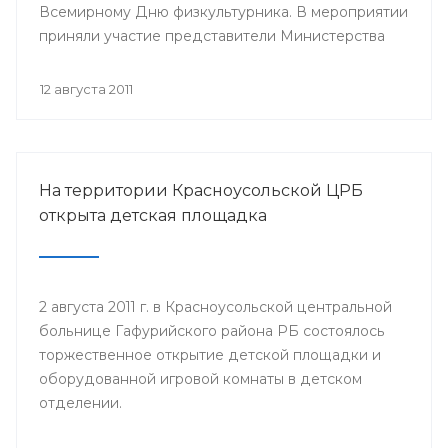
Всемирному Дню физкультурника. В мероприятии
приняли участие представители Министерства
здравоохранения Республики Башкортостан,
руководство и медицинский персонал РВФД,
12 августа 2011
представители Центра развития спорта г.Уфы,
известные спортсмены республики, а также дети
и их родители.
На территории Красноусольской ЦРБ
открыта детская площадка
2 августа 2011 г. в Красноусольской центральной
больнице Гафурийского района РБ состоялось
торжественное открытие детской площадки и
оборудованной игровой комнаты в детском
отделении.