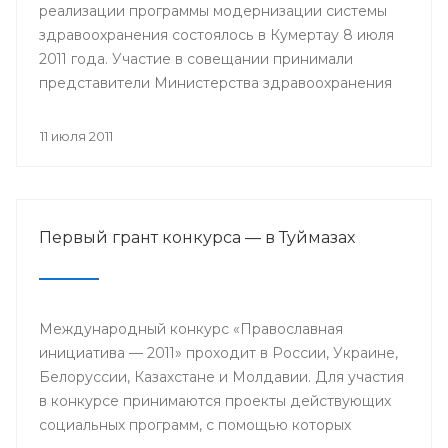
реализации программы модернизации системы
здравоохранения состоялось в Кумертау 8 июля
2011 года. Участие в совещании принимали
представители Министерства здравоохранения
РБ, главы районных администраций, главные
врачи и руководители медицинских учреждений
11 июля 2011
Мелеузовского, Зианчуринского, Куюргазинского
и Кугарчинского районов Республики
Башкортостан.
Первый грант конкурса — в Туймазах
Международный конкурс «Православная
инициатива — 2011» проходит в России, Украине,
Белоруссии, Казахстане и Молдавии. Для участия
в конкурсе принимаются проекты действующих
социальных программ, с помощью которых