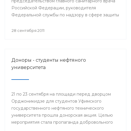
председательством главного санитарного врача
Российской Федерации, руководителя
Федеральной службы по надзору в сфере защиты
прав потребителей Геннадия Онищенко
состоялось селекторное совещание
28 сентября 2011
Федеральной службы по надзору в сфере защиты
прав потребителей и благополучия человека с
повесткой: «Об эпидемиологической ситуации по
гриппу и ОРВИ и начале прививочной кампании
Доноры - студенты нефтяного
против гриппа в эпидсезон 2011-2012 годов».
университета
21 по 23 сентября на площади перед дворцом
Орджоникидзе для студентов Уфимского
государственного нефтяного технического
университета прошла донорская акция. Целью
мероприятия стала пропаганда добровольного
донорства крови и ее компонентов. На