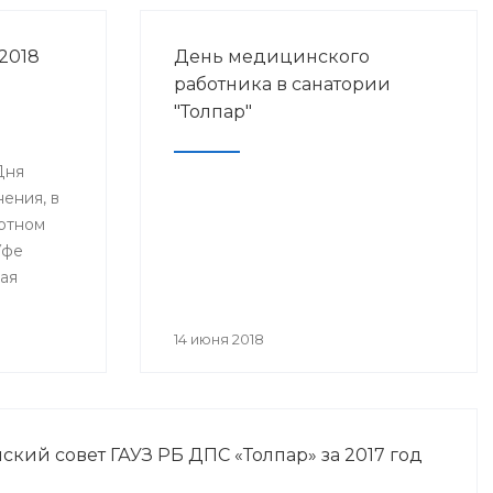
2018
День медицинского
работника в санатории
"Толпар"
Дня
ения, в
ртном
Уфе
ая
я
анского
14 июня 2018
года» и
нное Дню
а.
кий совет ГАУЗ РБ ДПС «Толпар» за 2017 год