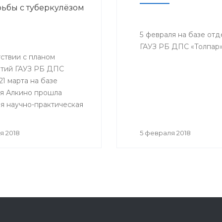
ьбы с туберкулёзом
5 февраля на базе от
ГАУЗ РБ ДПС «Толпар»
ствии с планом
тий ГАУЗ РБ ДПС
21 марта на базе
я Алкино прошла
я научно-практическая
ция, приуроченная к
му дню борьбы с
я 2018
5 февраля 2018
ёзом. На конференцию
ь представители всех
санатория, а так же
гости.