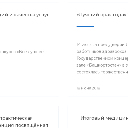
й и качества услуг
«Лучший врач года» 
14 июня, в преддверии 
работников здравоохран
онкурса «Все лучшее -
Государственном конце
зале «Башкортостан» в 
состоялась торжественн
церемония награждени
победителей республик
18 июня 2018
конкурса «Лучший врач 
прошло торжественное
мероприятие, посвяще
медицинского работник
практическая
Итоговый медицинс
енция посвящённая