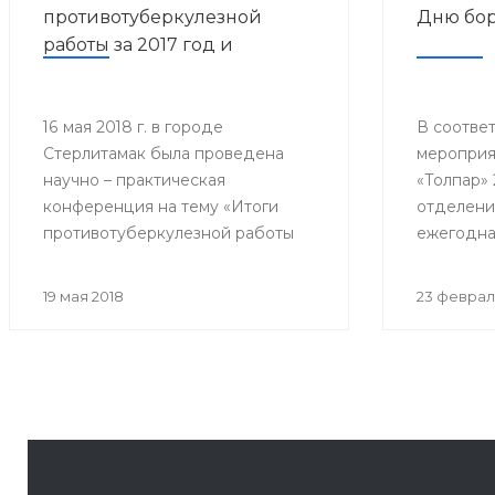
противотуберкулезной
Дню бор
работы за 2017 год и
дальнейшее
совершенствование
противотуберкулезной
16 мая 2018 г. в городе
В соответ
Стерлитамак была проведена
мероприя
помощи населению
научно – практическая
«Толпар» 
Республики Башкортостан»
конференция на тему «Итоги
отделени
противотуберкулезной работы
ежегодна
за 2017 год и дальнейшее
конферен
совершенствование
Всемирно
19 мая 2018
23 феврал
противотуберкулезной помощи
туберкул
населению Республики
собралис
Башкортостан»
филиалов 
почётные 