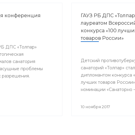
ая конференция
ГАУЗ РБ ДПС «Толпар
лауреатом Всеросси
конкурса «100 лучши
товаров России»
 РБ ДПС «Толпар»
гогическая
Детский противотуберк
алов санатория
санаторий «Толпар» стал
 насущные проблемы
дипломантом конкурса 
х разрешения.
лучших товаров России»
номинации «Санаторно 
курортная помощь»
10 ноября 2017