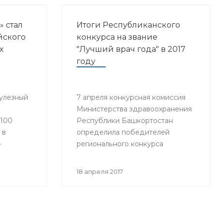
» стал
Итоги Республиканского
йского
конкурса на звание
х
"Лучший врач года" в 2017
году
улезный
7 апреля конкурсная комиссия
Министерства здравоохранения
«100
Республики Башкортостан
 в
определила победителей
–
регионального конкурса
«Лучший врач года».
18 апреля 2017