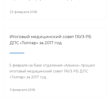
собрались представители всех филиалов
санатория, а так же почётные гости.
23 февраля 2018
Итоговый медицинский совет ГАУЗ РБ
ДПС «Толпар» за 2017 год
5 февраля на базе отделения «Алкино» прошел
итоговый медицинский совет ГАУЗ РБ ДПС
«Толпар» за 2017 год
5 февраля 2018