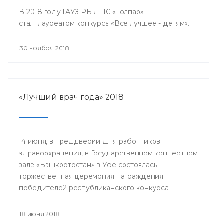
В 2018 году ГАУЗ РБ ДПС «Толпар»
стал лауреатом конкурса «Все лучшее - детям».
30 ноября 2018
«Лучший врач года» 2018
14 июня, в преддверии Дня работников
здравоохранения, в Государственном концертном
зале «Башкортостан» в Уфе состоялась
торжественная церемония награждения
победителей республиканского конкурса
«Лучший врач года» и прошло торжественное
мероприятие, посвященное Дню медицинского
18 июня 2018