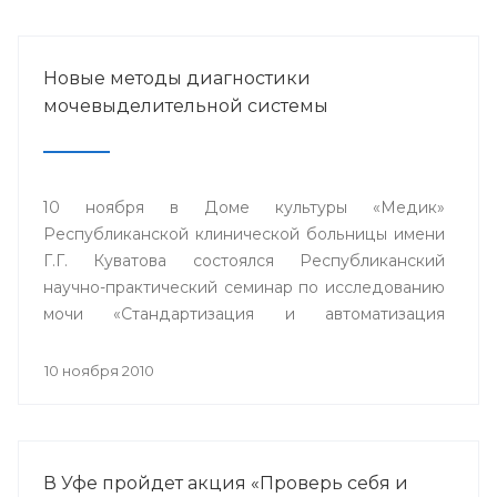
Новые методы диагностики
мочевыделительной системы
10 ноября в Доме культуры «Медик»
Республиканской клинической больницы имени
Г.Г. Куватова состоялся Республиканский
научно-практический семинар по исследованию
мочи «Стандартизация и автоматизация
общеклинических лабораторных методов
исследования».
10 ноября 2010
В Уфе пройдет акция «Проверь себя и