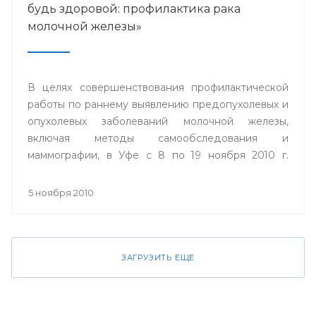
будь здоровой: профилактика рака
молочной железы»
В целях совершенствования профилактической
работы по раннему выявлению предопухолевых и
опухолевых заболеваний молочной железы,
включая методы самообследования и
маммографии, в Уфе с 8 по 19 ноября 2010 г.
пройдет акция «Проверь себя и будь здоровой:
профилактика рака молочной железы».
5 ноября 2010
ЗАГРУЗИТЬ ЕЩЕ