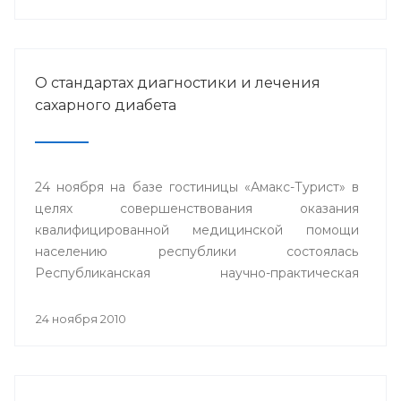
О стандартах диагностики и лечения
сахарного диабета
24 ноября на базе гостиницы «Амакс-Турист» в
целях совершенствования оказания
квалифицированной медицинской помощи
населению республики состоялась
Республиканская научно-практическая
конференция «Стандарты диагностики и
лечения сахарного диабета».
24 ноября 2010