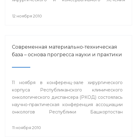
заболеваний роговицы» с международным
участием.
12 ноября 2010
Современная материально-техническая
база – основа прогресса науки и практики
11 ноября в конференц-зале хирургического
корпуса Республиканского клинического
онкологического диспансера (РКОД) состоялась
научно-практическая конференция ассоциации
онкологов Республики Башкортостан
"Материально-техническая база клиники -
основа прогресса онкологической науки и
11 ноября 2010
практики".