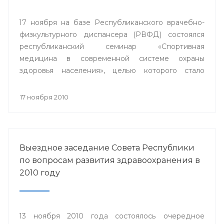
17 ноября на базе Республиканского врачебно-
физкультурного диспансера (РВФД) состоялся
республиканский семинар «Спортивная
медицина в современной системе охраны
здоровья населения», целью которого стало
совершенствование врачебно-физкультурной
службы.
17 ноября 2010
Выездное заседание Совета Республики
по вопросам развития здравоохранения в
2010 году
13 ноября 2010 года состоялось очередное