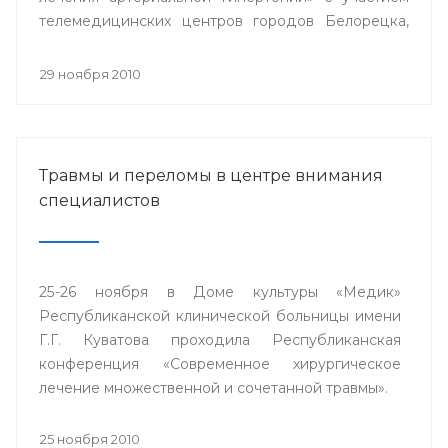
телемедицинских центров городов Белорецка,
Сибая, Стерлитамака и близлежащих районов
республики.
29 ноября 2010
Травмы и переломы в центре внимания
специалистов
25-26 ноября в Доме культуры «Медик»
Республиканской клинической больницы имени
Г.Г. Куватова проходила Республиканская
конференция «Современное хирургическое
лечение множественной и сочетанной травмы».
25 ноября 2010