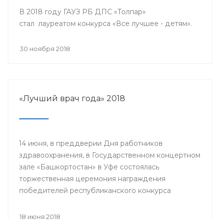
В 2018 году ГАУЗ РБ ДПС «Толпар»
стал лауреатом конкурса «Все лучшее - детям».
30 ноября 2018
«Лучший врач года» 2018
14 июня, в преддверии Дня работников
здравоохранения, в Государственном концертном
зале «Башкортостан» в Уфе состоялась
торжественная церемония награждения
победителей республиканского конкурса
«Лучший врач года» и прошло торжественное
мероприятие, посвященное Дню медицинского
18 июня 2018