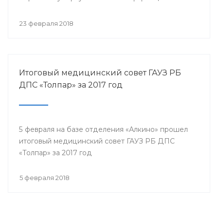
собрались представители всех филиалов
санатория, а так же почётные гости.
23 февраля 2018
Итоговый медицинский совет ГАУЗ РБ
ДПС «Толпар» за 2017 год
5 февраля на базе отделения «Алкино» прошел
итоговый медицинский совет ГАУЗ РБ ДПС
«Толпар» за 2017 год
5 февраля 2018