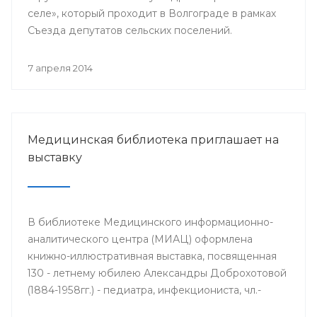
селе», который проходит в Волгограде в рамках
Съезда депутатов сельских поселений.
7 апреля 2014
Медицинская библиотека приглашает на
выставку
В библиотеке Медицинского информационно-
аналитического центра (МИАЦ) оформлена
книжно-иллюстративная выставка, посвященная
130 - летнему юбилею Александры Доброхотовой
(1884-1958гг.) - педиатра, инфекциониста, чл.-
корр. АМН СССР, профессора, заслуженного