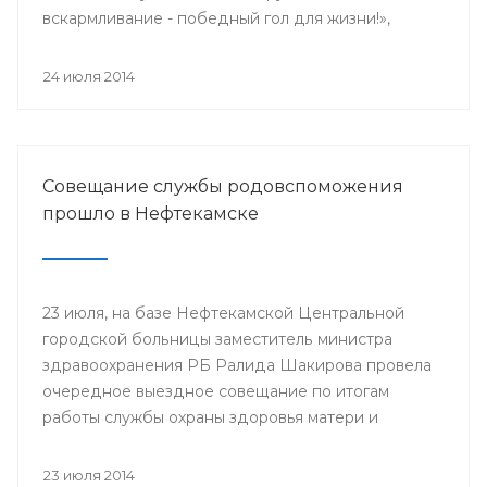
вскармливание - победный гол для жизни!»,
поскольку 2014 год является годом чемпионата
мира по футболу.
24 июля 2014
Совещание службы родовспоможения
прошло в Нефтекамске
23 июля, на базе Нефтекамской Центральной
городской больницы заместитель министра
здравоохранения РБ Ралида Шакирова провела
очередное выездное совещание по итогам
работы службы охраны здоровья матери и
ребенка за 6 месяцев 2014 года с медицинскими
организациями, курируемыми отделом
23 июля 2014