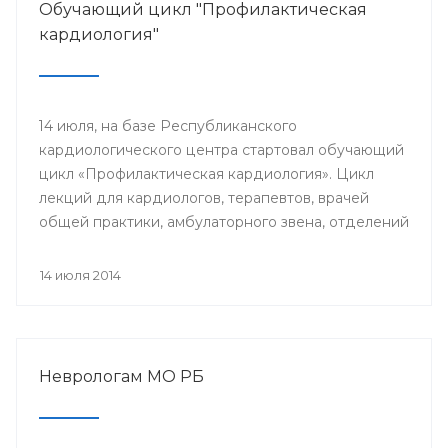
Обучающий цикл "Профилактическая
кардиология"
14 июля, на базе Республиканского
кардиологического центра стартовал обучающий
цикл «Профилактическая кардиология». Цикл
лекций для кардиологов, терапевтов, врачей
общей практики, амбулаторного звена, отделений
и кабинетов профилактики будут читать доктора
университетской клиники Лондона.
14 июля 2014
Неврологам МО РБ