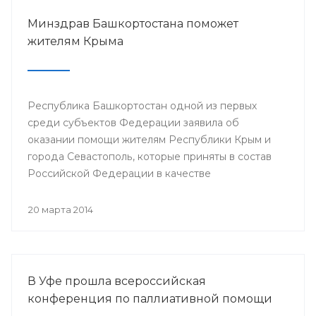
Минздрав Башкортостана поможет
жителям Крыма
Республика Башкортостан одной из первых
среди субъектов Федерации заявила об
оказании помощи жителям Республики Крым и
города Севастополь, которые приняты в состав
Российской Федерации в качестве
самостоятельных субъектов. На сегодняшний
день в республике по поручению Президента
20 марта 2014
РБ Рустэма Хамитова организована поставка
продовольствия, товаров и предметов первой
жизненной необходимости.
В Уфе прошла всероссийская
конференция по паллиативной помощи