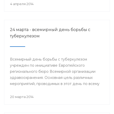
деятеля науки РСФСР.
4 апреля 2014
24 марта - всемирный день борьбы с
туберкулезом
Всемирный день борьбы с туберкулезом
учрежден по инициативе Европейского
регионального бюро Всемирной организации
здравоохранения. Основная цель различных
мероприятий, проводимых в этот день по всему
миру, привлечение внимания к данной проблеме
и информирование населения о заболевании и
20 марта 2014
мерах его профилактики.