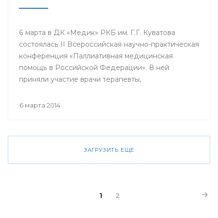
6 марта в ДК «Медик» РКБ им. Г.Г. Куватова
состоялась II Всероссийская научно-практическая
конференция «Паллиативная медицинская
помощь в Российской Федерации». В ней
приняли участие врачи терапевты,
гастроэнтерологи, гематологи, кардиологи,
неврологи, онкологи, педиатры, пульмонологи,
6 марта 2014
ревматологи, урологи, эндокринологи;
сотрудники кафедр, клинических ординаторов
профильных кафедр, врачи интерны, курсанты
ИПО БГМУ.
ЗАГРУЗИТЬ ЕЩЕ
1
2