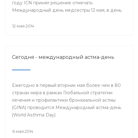
году ICN принял решение отмечать
Международный день медсестры 12 мая, в день
рождения Ф. Найтингейл, одной из
основательниц службы сестёр милосердия
12 мая 2014
Сегодня - международный астма-день
Ежегодно в первый вторник мая более чем в 80
странах мира в рамках Глобальной стратегии
лечения и профилактики бронхиальной астмы
(GINA) проводится Международный астма-день
(World Asthma Day).
6 мая 2014