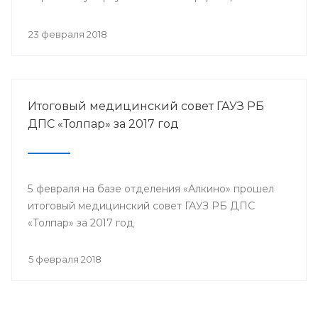
собрались представители всех филиалов
санатория, а так же почётные гости.
23 февраля 2018
Итоговый медицинский совет ГАУЗ РБ
ДПС «Толпар» за 2017 год
5 февраля на базе отделения «Алкино» прошел
итоговый медицинский совет ГАУЗ РБ ДПС
«Толпар» за 2017 год
5 февраля 2018