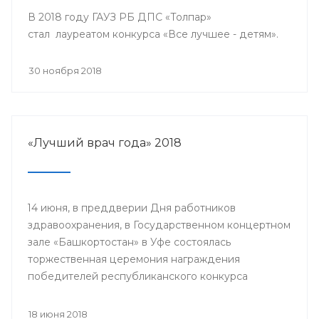
В 2018 году ГАУЗ РБ ДПС «Толпар»
стал лауреатом конкурса «Все лучшее - детям».
30 ноября 2018
«Лучший врач года» 2018
14 июня, в преддверии Дня работников
здравоохранения, в Государственном концертном
зале «Башкортостан» в Уфе состоялась
торжественная церемония награждения
победителей республиканского конкурса
«Лучший врач года» и прошло торжественное
мероприятие, посвященное Дню медицинского
18 июня 2018