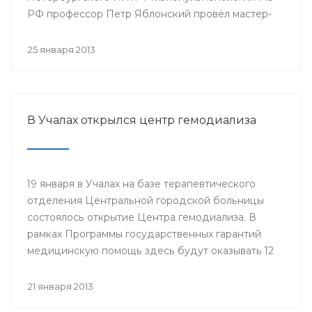
РФ профессор Петр Яблонский провёл мастер-
классы по торакальной хирургии «Хирургические
доступы в торакальной хирургии». С новыми
25 января 2013
высокотехнологичными операциями смогли
ознакомиться врачи РКБ им. Г.Г. Куватова и
Клиники БГМУ, курсанты ИПО, клинические
ординаторы, интерны и студенты старших
В Учалах открылся центр гемодиализа
курсов БГМУ.
19 января в Учалах на базе терапевтического
отделения Центральной городской больницы
состоялось открытие Центра гемодиализа. В
рамках Программы государственных гарантий
медицинскую помощь здесь будут оказывать 12
больным с хронической почечной
недостаточностью.
21 января 2013