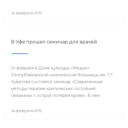
проводится с 2003 года в 38 странах мира под
патронатом Международного общества детских
14 февраля 2013
онкологов и по инициативе Международной
конфедерации организаций родителей детей,
больных раком.
В Уфе прошел семинар для врачей
14 февраля в Доме культуры «Медик»
Республиканской клинической больницы им. Г.Г.
Куватова состоялся семинар «Современные
методы терапии критических состояний,
связанных с острой потерей крови». В нем
приняли участие заместители главных врачей по
лечебной работе, акушеры-гинекологи, хирурги,
14 февраля 2013
трансфузиологи, анестезиологи-реаниматологи,
врачи палат интенсивной терапии.