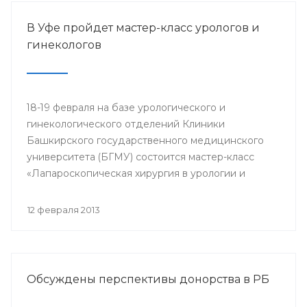
В Уфе пройдет мастер-класс урологов и
гинекологов
18-19 февраля на базе урологического и
гинекологического отделений Клиники
Башкирского государственного медицинского
университета (БГМУ) состоится мастер-класс
«Лапароскопическая хирургия в урологии и
гинекологии». Для участия в нем приглашаются
врачи урологи, хирурги, онкологи республики, а
12 февраля 2013
также интерны, клинические ординаторы,
курсанты ИПО БГМУ.
Обсуждены перспективы донорства в РБ