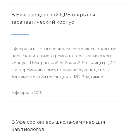
В Благовещенской ЦРБ открылся
терапевтический корпус
1 февраля в г.Благовещенск состоялось открытие
после капитального ремонта терапевтического
корпуса Центральной районной больницы (ЦРБ).
На церемонии присутствовали руководитель
Администрации президента РБ Владимир
Балабанов, министр здравоохранения РБ Георгий
Шебаев, глава администрации МР
4 февраля 2013
Благовещенский район Фарит Фазылов и другие.
В Уфе состоялась школа-семинар для
кардиологов