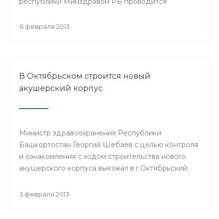
республики Минздравом РБ проводится
республиканская научно-практическая
конференция «Перспективы донорства и
6 февраля 2013
трансплантации органов в Республике
Башкортостан».
В Октябрьском строится новый
акушерский корпус
Министр здравоохранения Республики
Башкортостан Георгий Шебаев с целью контроля
и ознакомления с ходом строительства нового
акушерского корпуса выезжал в г.Октябрьский.
5 февраля 2013