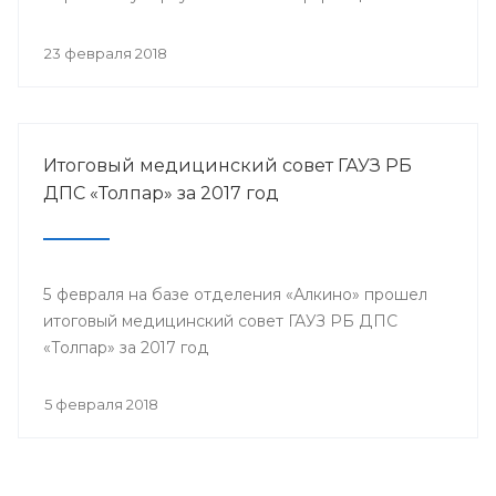
собрались представители всех филиалов
санатория, а так же почётные гости.
23 февраля 2018
Итоговый медицинский совет ГАУЗ РБ
ДПС «Толпар» за 2017 год
5 февраля на базе отделения «Алкино» прошел
итоговый медицинский совет ГАУЗ РБ ДПС
«Толпар» за 2017 год
5 февраля 2018