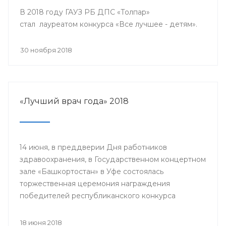
В 2018 году ГАУЗ РБ ДПС «Толпар»
стал лауреатом конкурса «Все лучшее - детям».
30 ноября 2018
«Лучший врач года» 2018
14 июня, в преддверии Дня работников
здравоохранения, в Государственном концертном
зале «Башкортостан» в Уфе состоялась
торжественная церемония награждения
победителей республиканского конкурса
«Лучший врач года» и прошло торжественное
мероприятие, посвященное Дню медицинского
18 июня 2018