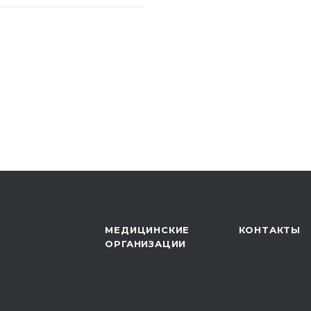
нференция
Б ДПС «Толпар»
 конференция
я детей как этапа
 санатории»,
о автономного
уберкулезный
МЕДИЦИНСКИЕ
КОНТАКТЫ
ОРГАНИЗАЦИИ