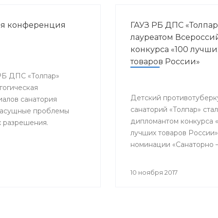
ая конференция
ГАУЗ РБ ДПС «Толпар
лауреатом Всеросси
конкурса «100 лучши
товаров России»
 РБ ДПС «Толпар»
гогическая
Детский противотуберк
алов санатория
санаторий «Толпар» стал
 насущные проблемы
дипломантом конкурса 
х разрешения.
лучших товаров России»
номинации «Санаторно 
курортная помощь»
10 ноября 2017