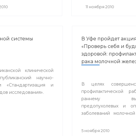
ргического и
2010
11 ноября 2010
вативного лечения
ваний роговицы» с
одным участием.
ной системы
В Уфе пройдет акци
«Проверь себя и буд
здоровой: профилак
рака молочной желе
канской клинической
публиканский научно-
В целях совершенст
и «Стандартизация и
профилактической ра
дов исследования».
раннему выяв
предопухолевых и оп
заболеваний молочной
включая ме
самообследова
5 ноября 2010
маммографии, в Уфе с