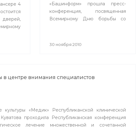
«Башинформ» прошла пресс-
ансере 4
конференция, посвященная
остоится
Всемирному Дню борьбы со
верей,
СПИДом.
мирному
30 ноября 2010
ы в центре внимания специалистов
е культуры «Медик» Республиканской клинической
 Куватова проходила Республиканская конференция
ргическое лечение множественной и сочетанной