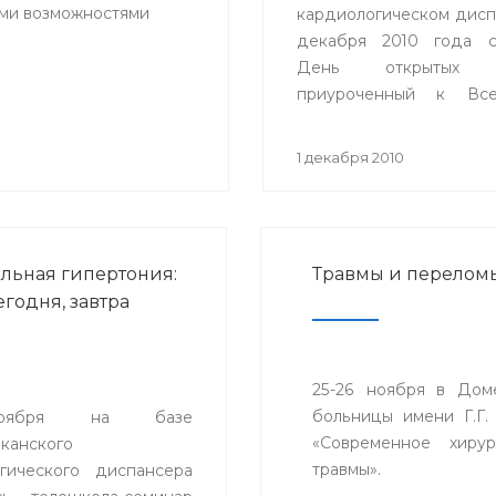
ыми возможностями
кардиологическом дисп
декабря 2010 года с
День открытых д
приуроченный к Все
Дню инвалидов.
1 декабря 2010
льная гипертония:
Травмы и перелом
егодня, завтра
25-26 ноября в Дом
больницы имени Г.Г.
оября на базе
«Современное хиру
канского
травмы».
гического диспансера