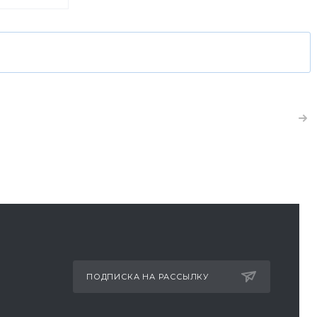
ет акция
здоровой:
олочной
ПОДПИСКА НА РАССЫЛКУ