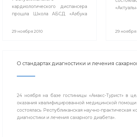
состояла
кардиологического диспансера
«Актуал
прошла Школа АБСД «Азбука
артериа
кардиолога в терапии пациента
участи
с ИБС» с участием
центров
29 ноября 2010
29 ноября
телемедицинских центров гг.
Сибая,
Стерлитамак, Сибай и Белорецк.
близл
республи
О стандартах диагностики и лечения сахарно
24 ноября на базе гостиницы «Амакс-Турист» в ц
оказания квалифицированной медицинской помощи
состоялась Республиканская научно-практическая 
диагностики и лечения сахарного диабета».