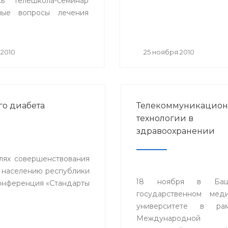
сь телешкола-семинар
ьные вопросы лечения
льной гипертонии» с
ем телемедицинских
 городов Белорецка,
 2010
25 ноября 2010
 Стерлитамака и
ежащих районов
ки.
го диабета
Телекоммуникацио
технологии в
здравоохранении
елях совершенствования
 населению республики
18 ноября в Башк
конференция «Стандарты
государственном мед
университете в ра
Международной н