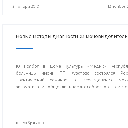
округ г.Уфа.
хиру
13 ноября 2010
12 ноября 
консер
заболе
междунар
Новые методы диагностики мочевыделитель
10 ноября в Доме культуры «Медик» Республи
больницы имени Г.Г. Куватова состоялся Рес
практический семинар по исследованию моч
автоматизация общеклинических лабораторных мето
10 ноября 2010