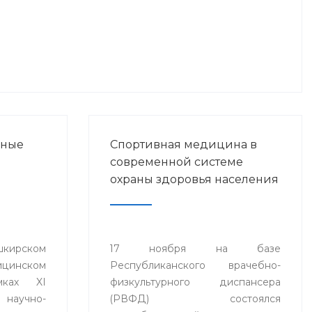
нные
Спортивная медицина в
современной системе
охраны здоровья населения
ирском
17 ноября на базе
ицинском
Республиканского врачебно-
мках XI
физкультурного диспансера
аучно-
(РВФД) состоялся