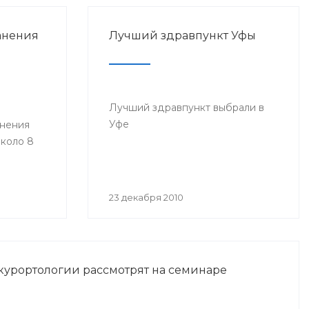
анения
Лучший здравпункт Уфы
Лучший здравпункт выбрали в
Уфе
анения
коло 8
23 декабря 2010
курортологии рассмотрят на семинаре