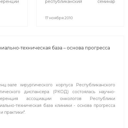
еренции
республиканский семинар
ехнологии
«Спортивная медицина в
 2010»
современной системе охраны
17 ноября 2010
ионное
здоровья населения», целью
на».
которого стало
совершенствование врачебно-
физкультурной службы.
иально-техническая база – основа прогресса
нц-зале хирургического корпуса Республиканского
огического диспансера (РКОД) состоялась научно-
ференция ассоциации онкологов Республики
ально-техническая база клиники - основа прогресса
и практики".