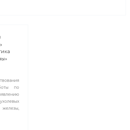
я
ь
тика
зы»
вования
боты по
лению
ухолевых
 железы,
тоды
ния и
 8 по 19