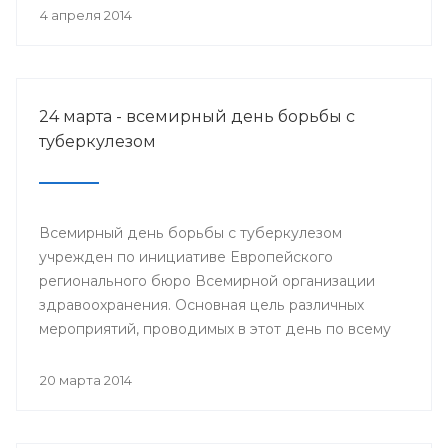
деятеля науки РСФСР.
4 апреля 2014
24 марта - всемирный день борьбы с
туберкулезом
Всемирный день борьбы с туберкулезом
учрежден по инициативе Европейского
регионального бюро Всемирной организации
здравоохранения. Основная цель различных
мероприятий, проводимых в этот день по всему
миру, привлечение внимания к данной проблеме
и информирование населения о заболевании и
20 марта 2014
мерах его профилактики.