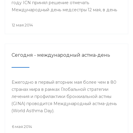
году ICN принял решение отмечать
Международный день медсестры 12 мая, в день
рождения Ф. Найтингейл, одной из
основательниц службы сестёр милосердия
12 мая 2014
Сегодня - международный астма-день
Ежегодно в первый вторник мая более чем в 80
странах мира в рамках Глобальной стратегии
лечения и профилактики бронхиальной астмы
(GINA) проводится Международный астма-день
(World Asthma Day).
6 мая 2014