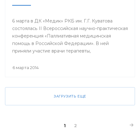
6 марта в ДК «Медик» РКБ им. Г.Г. Куватова
состоялась II Всероссийская научно-практическая
конференция «Паллиативная медицинская
помощь в Российской Федерации». В ней
приняли участие врачи терапевты,
гастроэнтерологи, гематологи, кардиологи,
неврологи, онкологи, педиатры, пульмонологи,
6 марта 2014
ревматологи, урологи, эндокринологи;
сотрудники кафедр, клинических ординаторов
профильных кафедр, врачи интерны, курсанты
ИПО БГМУ.
ЗАГРУЗИТЬ ЕЩЕ
1
2