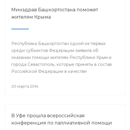
Минздрав Башкортостана поможет
жителям Крыма
Республика Башкортостан одной из первых
среди субъектов Федерации заявила об
оказании помощи жителям Республики Крым и
города Севастополь, которые приняты в состав
Российской Федерации в качестве
самостоятельных субъектов. На сегодняшний
день в республике по поручению Президента
20 марта 2014
РБ Рустэма Хамитова организована поставка
продовольствия, товаров и предметов первой
жизненной необходимости.
В Уфе прошла всероссийская
конференция по паллиативной помощи