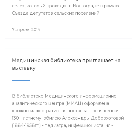
селе», который проходит в Волгограде в рамках
Съезда депутатов сельских поселений.
7 апреля 2014
Медицинская библиотека приглашает на
выставку
В библиотеке Медицинского информационно-
аналитического центра (МИАЦ) оформлена
книжно-иллюстративная выставка, посвященная
130 - летнему юбилею Александры Доброхотовой
(1884-1958гг.) - педиатра, инфекциониста, чл.-
корр. АМН СССР, профессора, заслуженного