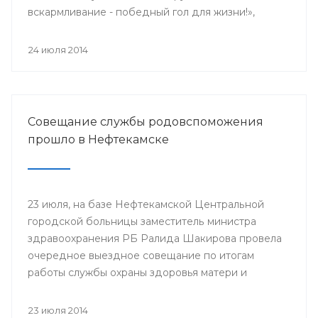
вскармливание - победный гол для жизни!»,
поскольку 2014 год является годом чемпионата
мира по футболу.
24 июля 2014
Совещание службы родовспоможения
прошло в Нефтекамске
23 июля, на базе Нефтекамской Центральной
городской больницы заместитель министра
здравоохранения РБ Ралида Шакирова провела
очередное выездное совещание по итогам
работы службы охраны здоровья матери и
ребенка за 6 месяцев 2014 года с медицинскими
организациями, курируемыми отделом
23 июля 2014