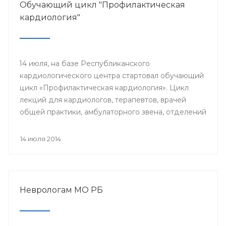
Обучающий цикл "Профилактическая
кардиология"
14 июля, на базе Республиканского
кардиологического центра стартовал обучающий
цикл «Профилактическая кардиология». Цикл
лекций для кардиологов, терапевтов, врачей
общей практики, амбулаторного звена, отделений
и кабинетов профилактики будут читать доктора
университетской клиники Лондона.
14 июля 2014
Неврологам МО РБ