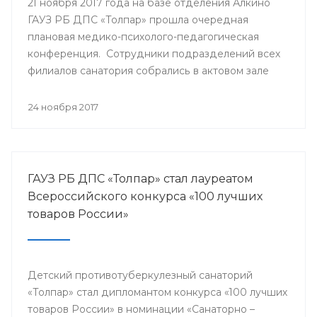
21 ноября 2017 года на базе отделения Алкино
ГАУЗ РБ ДПС «Толпар» прошла очередная
плановая медико-психолого-педагогическая
конференция. Сотрудники подразделений всех
филиалов санатория собрались в актовом зале
для того, чтобы обсудить насущные проблемы
учреждения и подумать над оптимальными
24 ноября 2017
путями их разрешения.
ГАУЗ РБ ДПС «Толпар» стал лауреатом
Всероссийского конкурса «100 лучших
товаров России»
Детский противотуберкулезный санаторий
«Толпар» стал дипломантом конкурса «100 лучших
товаров России» в номинации «Санаторно –