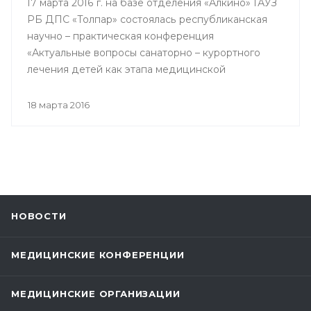
17 марта 2016 г. на базе отделения «Алкино» ГАУЗ
РБ ДПС «Толпар» состоялась республиканская
научно – практическая конференция
«Актуальные вопросы санаторно – курортного
лечения детей как этапа медицинской
реабилитации в противотуберкулезном
санатории», посвященная 80 – летнему юбилею
18 марта 2016
Государственного автономного учреждения
здравоохранения РБ Детский
противотуберкулезный санаторий «Толпар»
НОВОСТИ
МЕДИЦИНСКИЕ КОНФЕРЕНЦИИ
МЕДИЦИНСКИЕ ОРГАНИЗАЦИИ