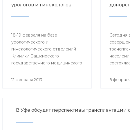
урологов и гинекологов
донорст
18-19 февраля на базе
Сегодня в
урологического и
совершен
гинекологического отделений
транспла
Клиники Башкирского
населени
государственного медицинского
состояла
университета (БГМУ) состоится
конферен
мастер-класс
донорств
12 февраля 2013
8 февраля
«Лапароскопическая хирургия в
органов 
урологии и гинекологии». Для
Башкорто
участия в нем приглашаются
врачи урологи, хирурги, онкологи
В Уфе обсудят перспективы трансплантации 
республики, а также интерны,
клинические ординаторы,
курсанты ИПО БГМУ.