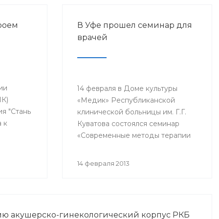
роем
В Уфе прошел семинар для
врачей
ии
14 февраля в Доме культуры
ПК)
«Медик» Республиканской
я "Стань
клинической больницы им. Г.Г.
 к
Куватова состоялся семинар
етей,
«Современные методы терапии
критических состояний,
Этот
связанных с острой потерей
14 февраля 2013
 года в
крови». В нем приняли участие
тронатом
заместители главных врачей по
ства
лечебной работе, акушеры-
гинекологи, хирурги,
тию акушерско-гинекологический корпус РКБ
одной
трансфузиологи, анестезиологи-