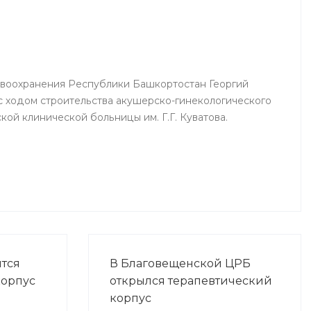
аций
реаниматологи, врачи палат
ных
интенсивной терапии.
авоохранения Республики Башкортостан Георгий
 ходом строительства акушерско-гинекологического
ой клинической больницы им. Г.Г. Куватова.
ится
В Благовещенской ЦРБ
корпус
открылся терапевтический
корпус