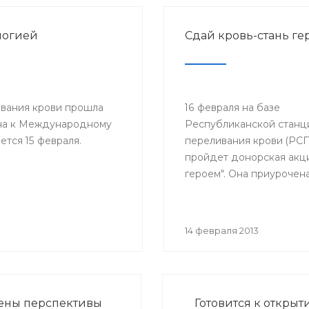
логией
Сдай кровь-стань ге
ивания крови прошла
16 февраля на базе
ена к Международному
Республиканской станц
тся 15 февраля.
переливания крови (РС
пройдет донорская акци
героем". Она приурочена
Международному дню д
больных раком, который
отмечается 15 февраля. 
14 февраля 2013
День проводится с 2003
38 странах мира под па
Международного обще
детских онкологов и по
ены перспективы
Готовится к откры
инициативе Междунар