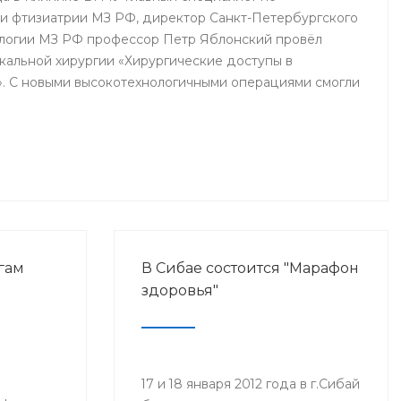
 и фтизиатрии МЗ РФ, директор Санкт-Петербургского
огии МЗ РФ профессор Петр Яблонский провёл
акальной хирургии «Хирургические доступы в
». С новыми высокотехнологичными операциями смогли
Б им. Г.Г. Куватова и Клиники БГМУ, курсанты ИПО,
ры, интерны и студенты старших курсов БГМУ.
гам
В Сибае состоится "Марафон
здоровья"
17 и 18 января 2012 года в г.Сибай