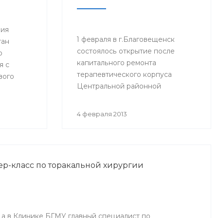
ния
1 февраля в г.Благовещенск
тан
состоялось открытие после
ю
капитального ремонта
я с
терапевтического корпуса
вого
Центральной районной
езжал в
больницы (ЦРБ). На церемонии
присутствовали руководитель
4 февраля 2013
Администрации президента РБ
Владимир Балабанов, министр
здравоохранения РБ Георгий
Шебаев, глава администрации
ер-класс по торакальной хирургии
МР Благовещенский район
Фарит Фазылов и другие.
ода в Клинике БГМУ главный специалист по