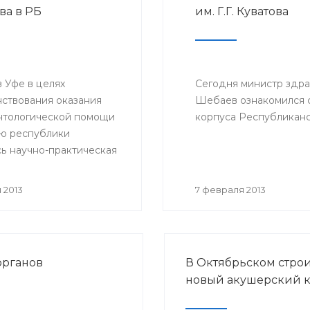
ва в РБ
им. Г.Г. Куватова
конфедерации организ
родителей детей, боль
раком.
 Уфе в целях
Сегодня министр здр
ствования оказания
Шебаев ознакомился с
нтологической помощи
корпуса Республиканск
ю республики
сь научно-практическая
ция «Перспективы
а и трансплантации
 2013
7 февраля 2013
в Республике
стан».
органов
В Октябрьском стро
новый акушерский 