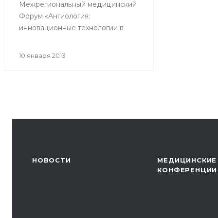
Межрегиональный медицинский
Форум «Ангиология:
инновационные технологии в
диагностике и лечении
заболеваний сосудов.
10 января 2013
Интервенционная кардиология».
НОВОСТИ
МЕДИЦИНСКИЕ
КОНФЕРЕНЦИИ