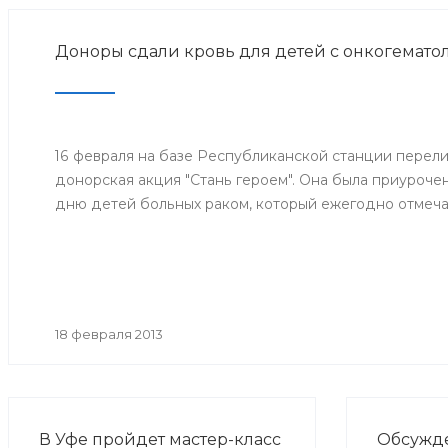
Доноры сдали кровь для детей с онкогемато
16 февраля на базе Республиканской станции перел
донорская акция "Стань героем". Она была приуроч
дню детей больных раком, который ежегодно отмечае
18 февраля 2013
В Уфе пройдет мастер-класс
Обсужд