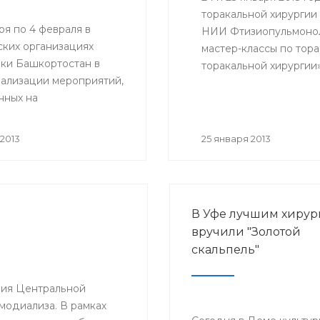
торакальной хирургии
ря по 4 февраля в
НИИ Фтизиопульмонол
ких организациях
мастер-классы по тор
ки Башкортостан в
торакальной хирургии
еализации мероприятий,
ознакомиться врачи РК
нных на
клинические ординато
ствование оказания
ской помощи
2013
25 января 2013
ческим больным,
 профилактического
ия, а также
и инициативы
В Уфе лучшим хирур
родного союза по
вручили "Золотой
 онкологическими
скальпель"
ниями» будут
ы мероприятия,
нные Всемирному дню
ения Центральной
ротив рака.
модиализа. В рамках