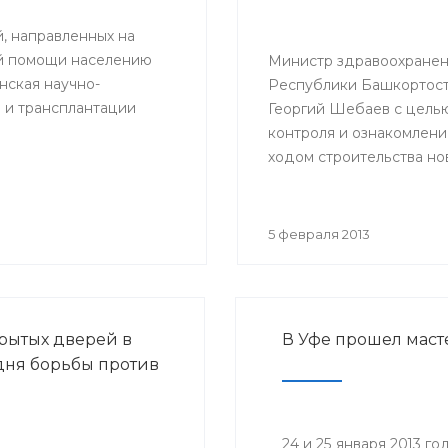
й, направленных на
ой помощи населению
Министр здравоохране
ская научно-
Республики Башкортос
 и трансплантации
Георгий Шебаев с цель
контроля и ознакомлени
ходом строительства но
акушерского корпуса вы
г.Октябрьский.
5 февраля 2013
рытых дверей в
В Уфе прошел маст
дня борьбы против
24 и 25 января 2013 г