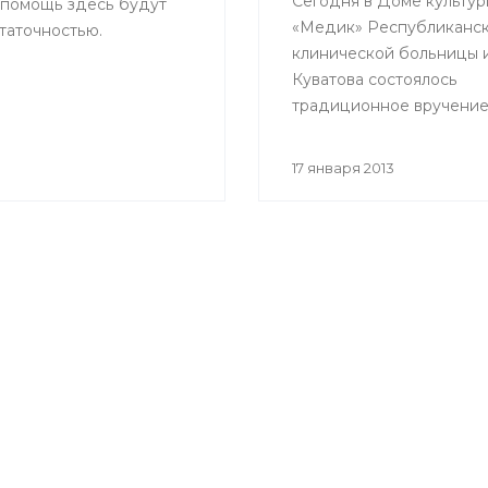
Сегодня в Доме культур
 помощь здесь будут
«Медик» Республиканс
таточностью.
клинической больницы им
Куватова состоялось
традиционное вручени
«Золотого скальпеля».
17 января 2013