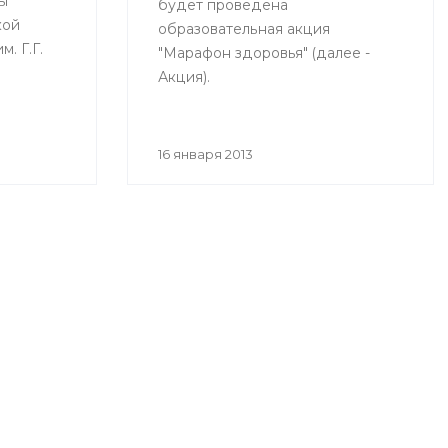
ы
будет проведена
кой
образовательная акция
. Г.Г.
"Марафон здоровья" (далее -
Акция).
е
16 января 2013