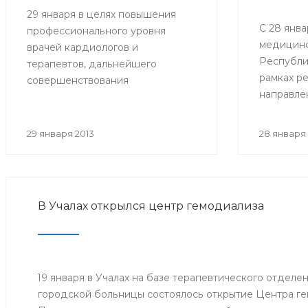
29 января в целях повышения
С 28 янва
профессионального уровня
медицинс
врачей кардиологов и
Республи
терапевтов, дальнейшего
рамках р
совершенствования
направле
кардиологической помощи
совершен
Минздравом РБ проведена
медицин
Школа-семинар «Новости
29 января 2013
28 января 
онкологи
доказательной кардиологии».
развития
направлен
поддержк
В Учалах открылся центр гемодиализа
«Междуна
борьбе с
заболева
проведен
посвяще
19 января в Учалах на базе терапевтического отдел
борьбы п
городской больницы состоялось открытие Центра ге