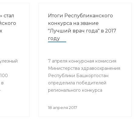
» стал
Итоги Республиканского
йского
конкурса на звание
х
"Лучший врач года" в 2017
году
улезный
7 апреля конкурсная комиссия
Министерства здравоохранения
«100
Республики Башкортостан
 в
определила победителей
–
регионального конкурса
«Лучший врач года».
18 апреля 2017