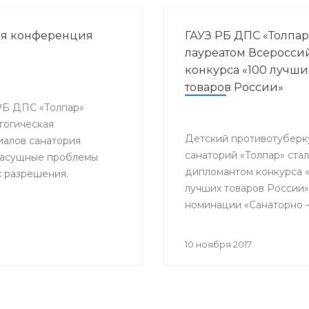
ая конференция
ГАУЗ РБ ДПС «Толпар
лауреатом Всеросси
конкурса «100 лучши
товаров России»
 РБ ДПС «Толпар»
гогическая
Детский противотуберк
алов санатория
санаторий «Толпар» стал
 насущные проблемы
дипломантом конкурса 
х разрешения.
лучших товаров России»
номинации «Санаторно 
курортная помощь»
10 ноября 2017