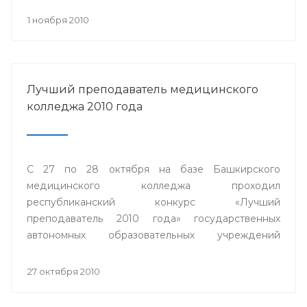
1 ноября 2010
Лучший преподаватель медицинского
колледжа 2010 года
С 27 по 28 октября на базе Башкирского
медицинского колледжа проходил
республиканский конкурс «Лучший
преподаватель 2010 года» государственных
автономных образовательных учреждений
среднего профессионального образования
Министерства здравоохранения Республики
27 октября 2010
Башкортостан.