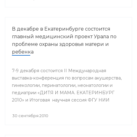
В декабре в Екатеринбурге состоится
главный медицинский проект Урала по
проблеме охраны здоровья матери и
ребенка
7-9 декабря состоится II Международная
выставка-конференция по вопросам акушерства,
гинекологии, перинатологии, неонатологии и
педиатрии «ДИТЯ И МАМА. ЕКАТЕРИНБУРГ
2010» и Итоговая научная сессия ФГУ НИИ
ОММ и кафедры акушерства и гинекологии ФУВ
УГМА, посвященная 25-летию кафедры.
30 сентября 2010