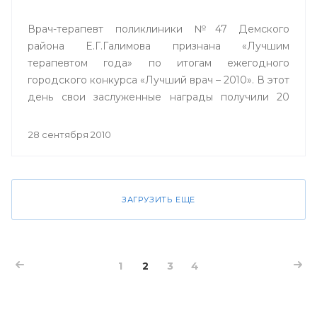
Врач-терапевт поликлиники №47 Демского
района Е.Г.Галимова признана «Лучшим
терапевтом года» по итогам ежегодного
городского конкурса «Лучший врач – 2010». В этот
день свои заслуженные награды получили 20
лучших врачей города Уфы, и по традиции
конкурса, проходящего в столице вот уже в
28 сентября 2010
девятый раз, один из них получил ключи от
двухкомнатной квартиры.
ЗАГРУЗИТЬ ЕЩЕ
1
2
3
4