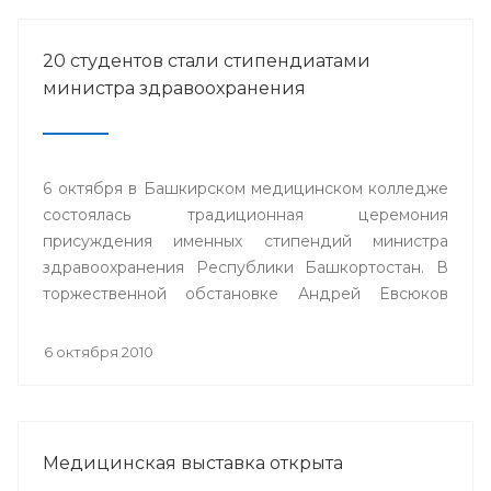
20 студентов стали стипендиатами
министра здравоохранения
6 октября в Башкирском медицинском колледже
состоялась традиционная церемония
присуждения именных стипендий министра
здравоохранения Республики Башкортостан. В
торжественной обстановке Андрей Евсюков
вручил 20 студентам из восьми медицинских
колледжей республики дипломы о присуждении
6 октября 2010
стипендии.
Медицинская выставка открыта