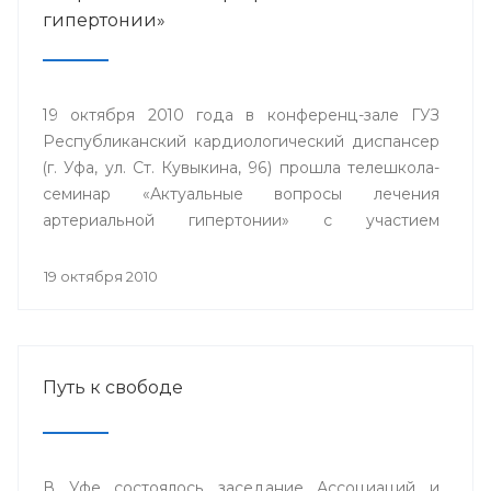
гипертонии»
19 октября 2010 года в конференц-зале ГУЗ
Республиканский кардиологический диспансер
(г. Уфа, ул. Ст. Кувыкина, 96) прошла телешкола-
семинар «Актуальные вопросы лечения
артериальной гипертонии» с участием
телемедицинских центров гг. Сибай.
Стерлитамак, Дюртюли.
19 октября 2010
Путь к свободе
В Уфе состоялось заседание Ассоциаций и