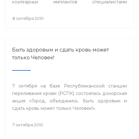
кохлеарных имплантов специалистами
сурдопедагогами, аудиологами из
Великобритании, Германии, специалистами ФГУ
8 октября 2010
НКЦ оториноларингологии г.Москвы и Адвенсет
Бионикс Европа.
Быть здоровым и сдать кровь может
только Человек!
7 октября на базе Республиканской станции
переливания крови (РСПК) состоялась донорская
акция «Город, объединись. Быть здоровым и
сдать кровь может только Человек!».
7 октября 2010