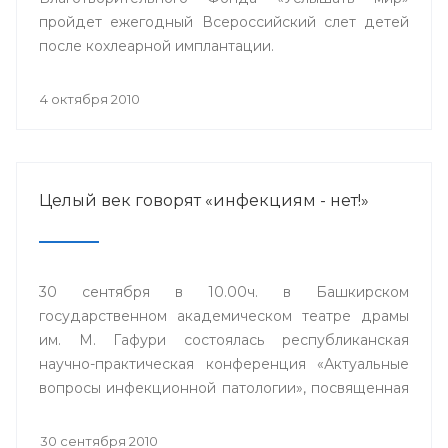
пройдет ежегодный Всероссийский слет детей
после кохлеарной имплантации.
4 октября 2010
Целый век говорят «инфекциям - нет!»
30 сентября в 10.00ч. в Башкирском
государственном академическом театре драмы
им. М. Гафури состоялась республиканская
научно-практическая конференция «Актуальные
вопросы инфекционной патологии», посвященная
100-летию инфекционной клинической больницы
№4 города Уфы.
30 сентября 2010