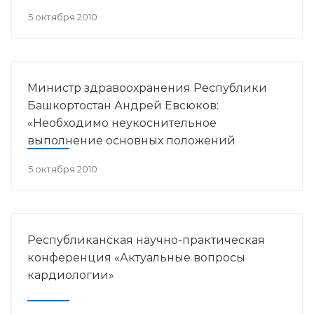
в пульмонологии».
5 октября 2010
Министр здравоохранения Республики
Башкортостан Андрей Евсюков:
«Необходимо неукоснительное
выполнение основных положений
антинаркотической Стратегии»
5 октября 2010
Республиканская научно-практическая
конференция «Актуальные вопросы
кардиологии»