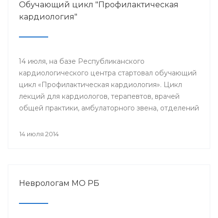
Обучающий цикл "Профилактическая
кардиология"
14 июля, на базе Республиканского
кардиологического центра стартовал обучающий
цикл «Профилактическая кардиология». Цикл
лекций для кардиологов, терапевтов, врачей
общей практики, амбулаторного звена, отделений
и кабинетов профилактики будут читать доктора
университетской клиники Лондона.
14 июля 2014
Неврологам МО РБ