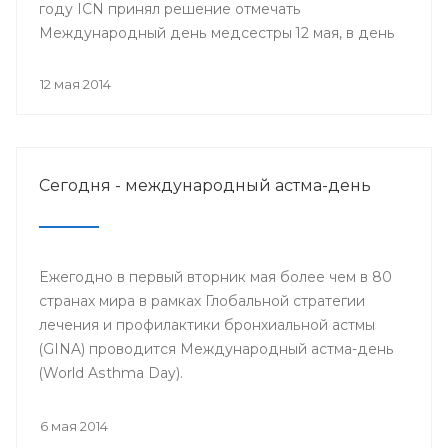
году ICN принял решение отмечать
Международный день медсестры 12 мая, в день
рождения Ф. Найтингейл, одной из
основательниц службы сестёр милосердия
12 мая 2014
Сегодня - международный астма-день
Ежегодно в первый вторник мая более чем в 80
странах мира в рамках Глобальной стратегии
лечения и профилактики бронхиальной астмы
(GINA) проводится Международный астма-день
(World Asthma Day).
6 мая 2014