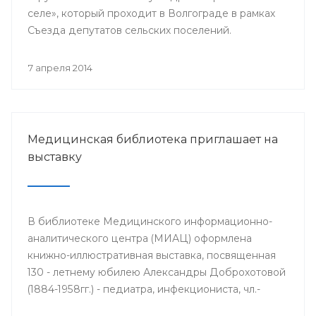
селе», который проходит в Волгограде в рамках
Съезда депутатов сельских поселений.
7 апреля 2014
Медицинская библиотека приглашает на
выставку
В библиотеке Медицинского информационно-
аналитического центра (МИАЦ) оформлена
книжно-иллюстративная выставка, посвященная
130 - летнему юбилею Александры Доброхотовой
(1884-1958гг.) - педиатра, инфекциониста, чл.-
корр. АМН СССР, профессора, заслуженного