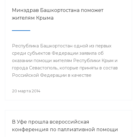
Минздрав Башкортостана поможет
жителям Крыма
Республика Башкортостан одной из первых
среди субъектов Федерации заявила об
оказании помощи жителям Республики Крым и
города Севастополь, которые приняты в состав
Российской Федерации в качестве
самостоятельных субъектов. На сегодняшний
день в республике по поручению Президента
20 марта 2014
РБ Рустэма Хамитова организована поставка
продовольствия, товаров и предметов первой
жизненной необходимости.
В Уфе прошла всероссийская
конференция по паллиативной помощи