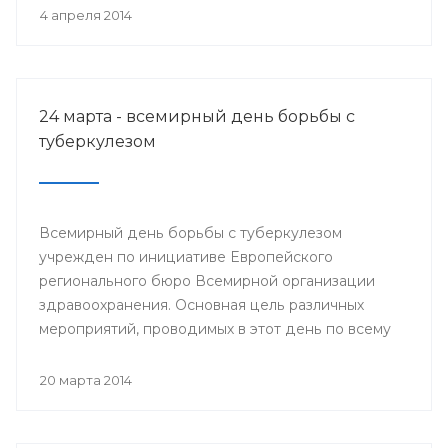
деятеля науки РСФСР.
4 апреля 2014
24 марта - всемирный день борьбы с
туберкулезом
Всемирный день борьбы с туберкулезом
учрежден по инициативе Европейского
регионального бюро Всемирной организации
здравоохранения. Основная цель различных
мероприятий, проводимых в этот день по всему
миру, привлечение внимания к данной проблеме
и информирование населения о заболевании и
20 марта 2014
мерах его профилактики.