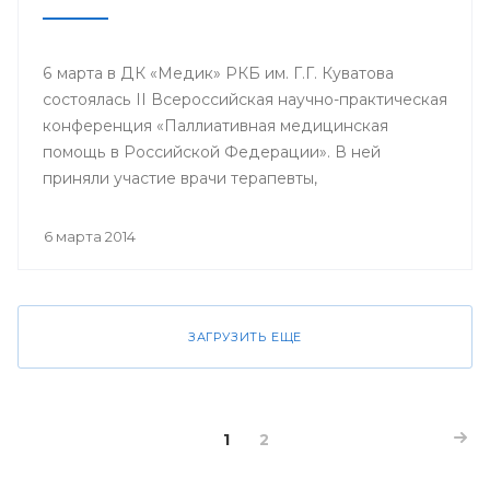
6 марта в ДК «Медик» РКБ им. Г.Г. Куватова
состоялась II Всероссийская научно-практическая
конференция «Паллиативная медицинская
помощь в Российской Федерации». В ней
приняли участие врачи терапевты,
гастроэнтерологи, гематологи, кардиологи,
неврологи, онкологи, педиатры, пульмонологи,
6 марта 2014
ревматологи, урологи, эндокринологи;
сотрудники кафедр, клинических ординаторов
профильных кафедр, врачи интерны, курсанты
ИПО БГМУ.
ЗАГРУЗИТЬ ЕЩЕ
1
2