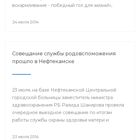
вскармливание - победный гол для жизни!»,
поскольку 2014 год является годом чемпионата
мира по футболу.
24 июля 2014
Совещание службы родовспоможения
прошло в Нефтекамске
23 июля, на базе Нефтекамской Центральной
городской больницы заместитель министра
здравоохранения РБ Ралида Шакирова провела
очередное выездное совещание по итогам
работы службы охраны здоровья матери и
ребенка за 6 месяцев 2014 года с медицинскими
организациями, курируемыми отделом
23 июля 2014