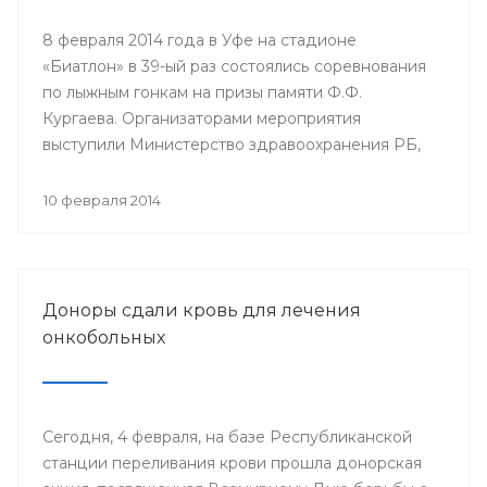
8 февраля 2014 года в Уфе на стадионе
«Биатлон» в 39-ый раз состоялись соревнования
по лыжным гонкам на призы памяти Ф.Ф.
Кургаева. Организаторами мероприятия
выступили Министерство здравоохранения РБ,
Республиканский комитет профсоюза
работников здравоохранения и Башкирский
10 февраля 2014
государственный медицинский университет.
Доноры сдали кровь для лечения
онкобольных
Сегодня, 4 февраля, на базе Республиканской
станции переливания крови прошла донорская