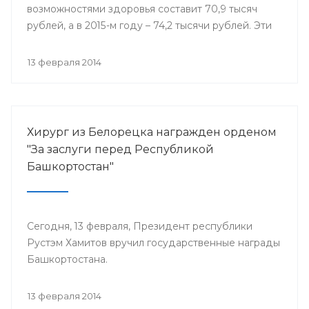
возможностями здоровья составит 70,9 тысяч
рублей, а в 2015-м году – 74,2 тысячи рублей. Эти
деньги поступят в региональный бюджет из
федеральной казны в виде субсидий на
13 февраля 2014
реализацию дополнительных мероприятий в
сфере занятости населения.
Хирург из Белорецка награжден орденом
"За заслуги перед Республикой
Башкортостан"
Сегодня, 13 февраля, Президент республики
Рустэм Хамитов вручил государственные награды
Башкортостана.
13 февраля 2014