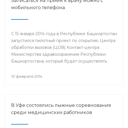
Записаться на прием к врачу можно с
мобильного телефона
С 15 января 2014 года в Республике Башкортостан
запустился пилотный проект по открытию Центра
обработки вызовов (ЦОВ) Контакт-центра
Министерства здравоохранения Республики
Башкортостана, который будет осуществлять
запись на прием к врачу только с мобильного
телефона. ЦОВ располагается и функционирует
10 февраля 2014
на базе Медицинского информационно-
аналитического центра в городе Стерлитамак.
В Уфе состоялись лыжные соревнования
среди медицинских работников