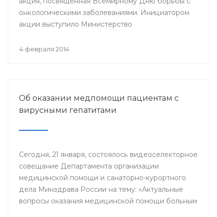
акция, посвященная Всемирному Дню борьбы с
онкологическими заболеваниями. Инициатором
акции выступило Министерство
здравоохранения республики.
4 февраля 2014
Об оказании медпомощи пациентам с
вирусными гепатитами
Сегодня, 21 января, состоялось видеоселекторное
совещание Департамента организации
медицинской помощи и санаторно-курортного
дела Минздрава России на тему: «Актуальные
вопросы оказания медицинской помощи больным
с хроническими вирусными гепатитами (ХВГ)».