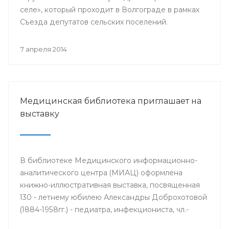
селе», который проходит в Волгограде в рамках
Съезда депутатов сельских поселений.
7 апреля 2014
Медицинская библиотека приглашает на
выставку
В библиотеке Медицинского информационно-
аналитического центра (МИАЦ) оформлена
книжно-иллюстративная выставка, посвященная
130 - летнему юбилею Александры Доброхотовой
(1884-1958гг.) - педиатра, инфекциониста, чл.-
корр. АМН СССР, профессора, заслуженного