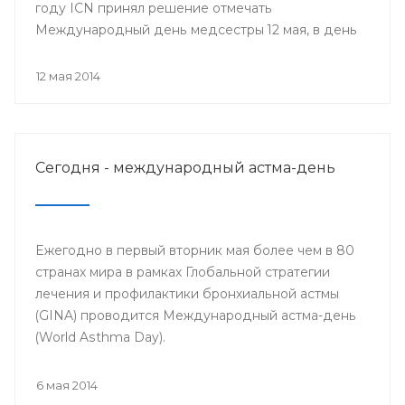
году ICN принял решение отмечать
Международный день медсестры 12 мая, в день
рождения Ф. Найтингейл, одной из
основательниц службы сестёр милосердия
12 мая 2014
Сегодня - международный астма-день
Ежегодно в первый вторник мая более чем в 80
странах мира в рамках Глобальной стратегии
лечения и профилактики бронхиальной астмы
(GINA) проводится Международный астма-день
(World Asthma Day).
6 мая 2014