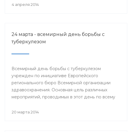
деятеля науки РСФСР.
4 апреля 2014
24 марта - всемирный день борьбы с
туберкулезом
Всемирный день борьбы с туберкулезом
учрежден по инициативе Европейского
регионального бюро Всемирной организации
здравоохранения. Основная цель различных
мероприятий, проводимых в этот день по всему
миру, привлечение внимания к данной проблеме
и информирование населения о заболевании и
20 марта 2014
мерах его профилактики.