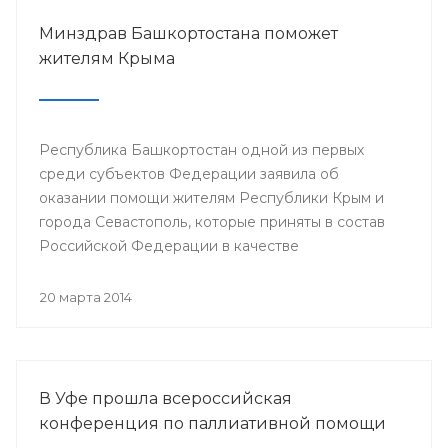
Минздрав Башкортостана поможет
жителям Крыма
Республика Башкортостан одной из первых
среди субъектов Федерации заявила об
оказании помощи жителям Республики Крым и
города Севастополь, которые приняты в состав
Российской Федерации в качестве
самостоятельных субъектов. На сегодняшний
день в республике по поручению Президента
20 марта 2014
РБ Рустэма Хамитова организована поставка
продовольствия, товаров и предметов первой
жизненной необходимости.
В Уфе прошла всероссийская
конференция по паллиативной помощи