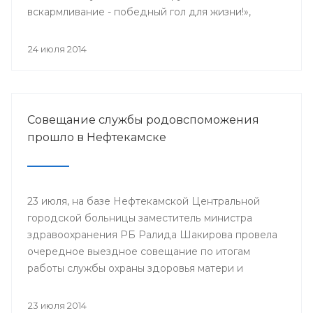
вскармливание - победный гол для жизни!»,
поскольку 2014 год является годом чемпионата
мира по футболу.
24 июля 2014
Совещание службы родовспоможения
прошло в Нефтекамске
23 июля, на базе Нефтекамской Центральной
городской больницы заместитель министра
здравоохранения РБ Ралида Шакирова провела
очередное выездное совещание по итогам
работы службы охраны здоровья матери и
ребенка за 6 месяцев 2014 года с медицинскими
организациями, курируемыми отделом
23 июля 2014