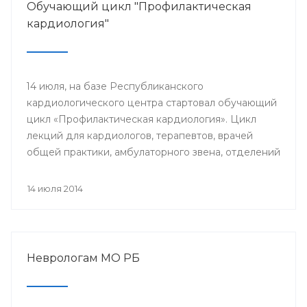
Обучающий цикл "Профилактическая
кардиология"
14 июля, на базе Республиканского
кардиологического центра стартовал обучающий
цикл «Профилактическая кардиология». Цикл
лекций для кардиологов, терапевтов, врачей
общей практики, амбулаторного звена, отделений
и кабинетов профилактики будут читать доктора
университетской клиники Лондона.
14 июля 2014
Неврологам МО РБ