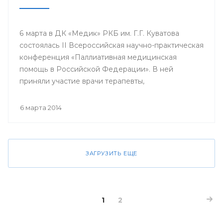
6 марта в ДК «Медик» РКБ им. Г.Г. Куватова
состоялась II Всероссийская научно-практическая
конференция «Паллиативная медицинская
помощь в Российской Федерации». В ней
приняли участие врачи терапевты,
гастроэнтерологи, гематологи, кардиологи,
неврологи, онкологи, педиатры, пульмонологи,
6 марта 2014
ревматологи, урологи, эндокринологи;
сотрудники кафедр, клинических ординаторов
профильных кафедр, врачи интерны, курсанты
ИПО БГМУ.
ЗАГРУЗИТЬ ЕЩЕ
1
2