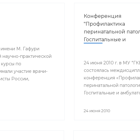
Конференция
"Профилактика
перинатальной пато
Госпитальные и
амбулаторные аспек
 имени М. Гафури
применения антиби
 научно-практической
в лечении урогенит
24 июня 2010 г. в МУ "Г
 курсы по
состоялась междисцип
инфекционных
мали участие врачи-
конференция «Профила
заболеваний"
исты России,
перинатальной патологи
Госпитальные и амбула
аспекты применения
антибиотиков в лечении
24 июня 2010
урогенитальных инфекц
заболеваний».