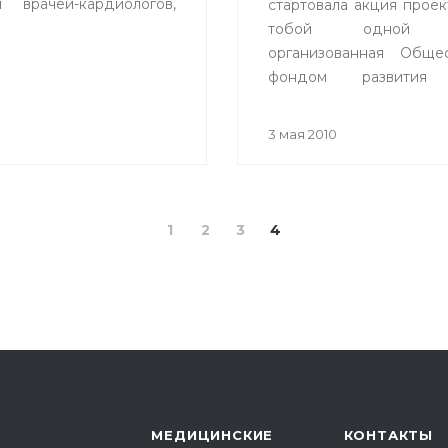
 врачей-кардиологов,
стартовала акция прое
тобой одной к
организованная Обще
фондом развития 
совместно с Упра
здравоохранения
3 мая 2010
администрации
Республиканской с
переливания крови.
1
2
3
4
МЕДИЦИНСКИЕ
КОНТАКТЫ