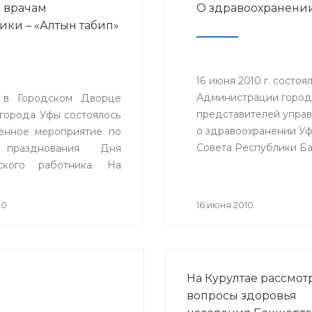
 врачам
О здравоохранени
ики – «Алтын табип»
16 июня 2010 г. состо
Администрации городс
 в Городском Дворце
представителей управ
 города Уфы состоялось
о здравоохранении Уф
енное мероприятие по
Cовета Республики Ба
 празднования Дня
здравоохранения.
ского работника. На
е присутствовали около
риглашенных. Почетным
10
16 июня 2010
 праздника стал
дент Республики
стан М.Г. Рахимов.
На Курултае рассмот
вопросы здоровья