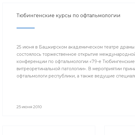
Тюбингенские курсы по офтальмологии
25 июня в Башкирском академическом театре драмы
состоялось торжественное открытие международной
конференции по офтальмологии «79-е Тюбингенские
витреоретинальной патологии». В мероприятии прини
офтальмологи республики, а также ведущие специал
Великобритании, Германии, Японии.
25 июня 2010