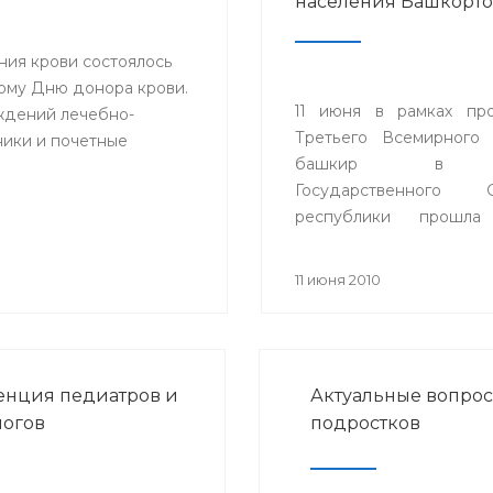
населения Башкорто
ния крови состоялось
ому Дню донора крови.
11 июня в рамках пр
ждений лечебно-
Третьего Всемирного 
ики и почетные
башкир в 
Государственного С
республики прошла
секции «Состояние з
населения Респ
11 июня 2010
Башкортостан».
нция педиатров и
Актуальные вопрос
огов
подростков