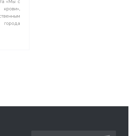
кта «Мы с
рови»,
ственным
города
влением
 Уфы и
танцией