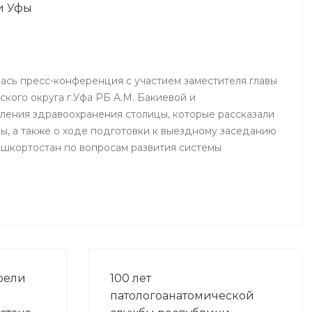
и Уфы
ялась пресс-конференция с участием заместителя главы
кого округа г.Уфа РБ А.М. Бакиевой и
ления здравоохранения столицы, которые рассказали
ы, а также о ходе подготовки к выездному заседанию
шкортостан по вопросам развития системы
рели
100 лет
патологоанатомической