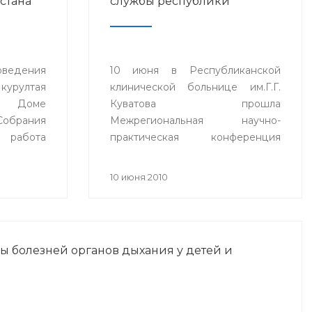
стана
службы республики
оведения
10 июня в Республиканской
курултая
клинической больнице им.Г.Г.
Доме
Куватова прошла
обрания
Межрегиональная научно-
 работа
практическая конференция
доровья
«Актуальные вопросы
ублики
патологической анатомии»,
10 июня 2010
посвященная 100-летию
основания
патологоанатомической службы
Республики Башкортостан.
ы болезней органов дыхания у детей и