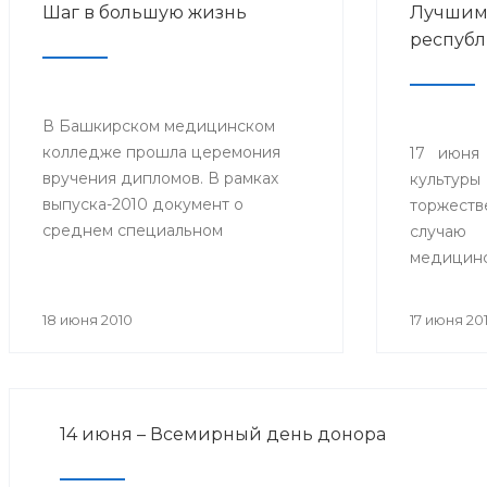
Шаг в большую жизнь
Лучшим
республ
В Башкирском медицинском
колледже прошла церемония
17 июня
вручения дипломов. В рамках
культуры
выпуска-2010 документ о
торжеств
среднем специальном
случаю
образовании получили 609
медицин
студентов по специальностям
праздник
«Сестринское дело»,
тысячи п
18 июня 2010
17 июня 20
«Акушерское дело», «Лечебное
гостем
дело», «Лабораторная
Прези
диагностика», «Медико-
Башкорто
профилактическое дело» и
14 июня – Всемирный день донора
впервые – по специальности
«Фармация».