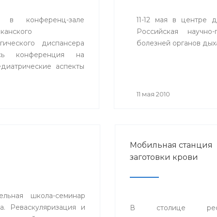
 в конференц-зале
11-12 мая в центре 
канского
Российская научно-
гического диспансера
болезней органов дых
ась конференция на
едиатрические аспекты
ния артериального
».
0
11 мая 2010
Мобильная станция
заготовки крови
ельная школа-семинар
. Реваскуляризация и
В столице респ