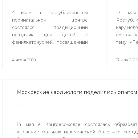
4 июня в Республиканском
17 мая
перинатальном центре
Республи
состоялся традиционный
кардиоло
праздник для детей с
состоял
фенилкетонурией, посвященный
тему: «П
Дню защиты детей. На праздник
повыше
были приглашены дети,
давления
4 июня 2010
17 мая 201
страдающие этим заболеванием
и их родители.
Московские кардиологи поделились опытом
14 мая в Конгресс-холле состоялась образоват
«Лечение больных ишемической болезнью сердца