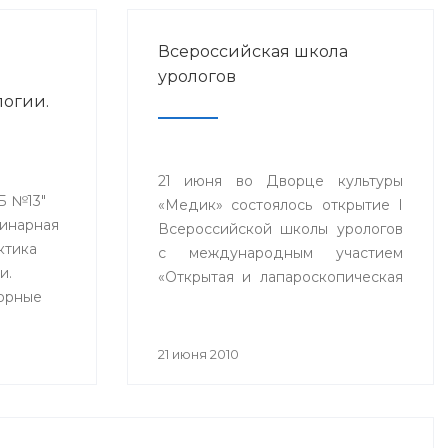
Всероссийская школа
урологов
логии.
ты
отиков
21 июня во Дворце культуры
альных
КБ №13"
«Медик» состоялось открытие I
линарная
Всероссийской школы урологов
ктика
с международным участием
и.
«Открытая и лапароскопическая
торные
онкоурология». В школе
принимают участие ведущие
урологи Российской Федерации.
21 июня 2010
ионных