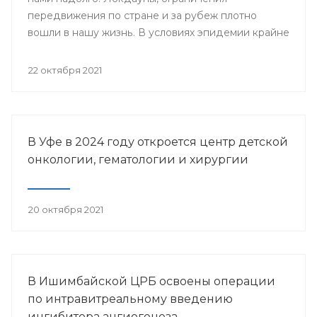
передвижения по стране и за рубеж плотно
вошли в нашу жизнь. В условиях эпидемии крайне
важно знать - заражен ли человек
коронавирусной инфекцией, ведь даже при
22 октября 2021
простом носительстве человек с covid-19
способен к заражению окружающих.
В Уфе в 2024 году откроется центр детской
онкологии, гематологии и хирургии
20 октября 2021
В Ишимбайской ЦРБ освоены операции
по интравитреальному введению
ингибитора ангиогенеза