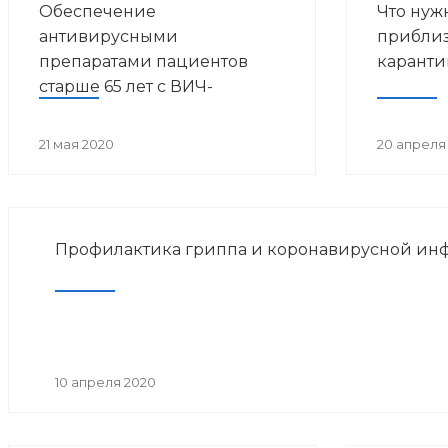
Обеспечение
Что нуж
антивирусными
приблиз
препаратами пациентов
карант
старше 65 лет с ВИЧ-
инфекцией, живущих в г.
Уфа и Уфимском районе, на
21 мая 2020
20 апреля
дому
Профилактика гриппа и коронавирусной ин
10 апреля 2020