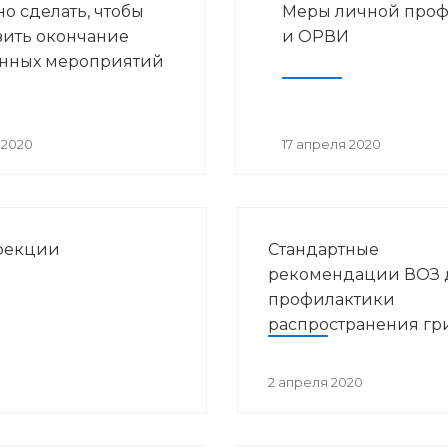
но сделать, чтобы
Меры личной проф
Зиннуровой. В нем прин
ить окончание
и ОРВИ
участие представители
инных мероприятий
министерств и ведомств
Башкортостана.
 2020
17 апреля 2020
фекции
Стандартные
рекомендации ВОЗ 
профилактики
распространения гр
коронавирусной ин
2 апреля 2020