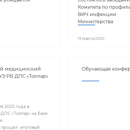
Комитета по профил
ВИЧ инфекции
Министерства
здравоохранения
Республики Башкорт
13 марта 2020
ый медицинский
Обучающая конфер
АУЗ РБ ДПС «Толпар»
я 2020 года в
ДПС «Толпар» на базе
я
 прошел итоговый