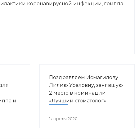
илактики коронавирусной инфекции, гриппа
яли
Поздравляем Исмагилову
для
Лилию Ураловну, занявшую
2 место в номинации
иппа и
«Лучший стоматолог»
фекции:
1 апреля 2020