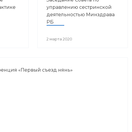
актике
управлению сестринской
деятельностью Минздрава
РБ
остан
2 марта 2020
енция «Первый съезд нянь»