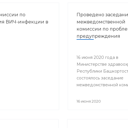
миссии по
Проведено заседан
ия ВИЧ-инфекции в
межведомственной
комиссии по пробл
предупреждения
распространения ВИ
инфекции в Респуб
Башкортостан
16 июня 2020 года в
Министерстве здравоох
Республики Башкортос
состоялось заседание
межведомственной ком
проблемам предупрежд
распространения ВИЧ-
16 июня 2020
в РБ под председатель
заместителя министра
здравоохранения Респу
Башкортостан Гульнары