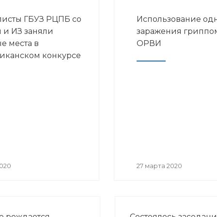
исты ГБУЗ РЦПБ со
Использование одн
и ИЗ заняли
заражения гриппо
е места в
ОРВИ
иканском конкурсе
ие «Лучший врач
2020 году
2020
27 марта 2020
е рождается
Состоялось заседан