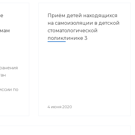
ие
Приём детей находящихся
на самоизоляции в детской
емам
стоматологической
поликлинике 3
Ч-
лике
ранения
тан
иссии по
ения
инфекции
4 июня 2020
ством
блики