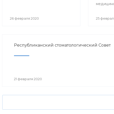
«Детский врач 2019 года» в
медицинск
номинации «За верность
профессии».
26 февраля 2020
25 феврал
Республиканский стоматологический Совет
21 февраля 2020