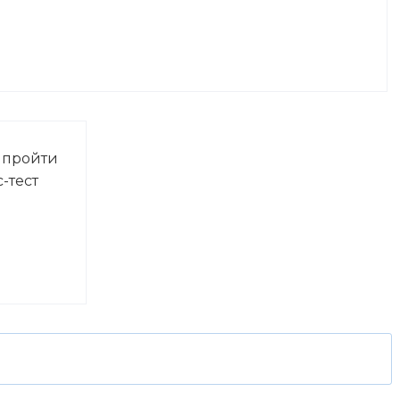
 пройти
-тест