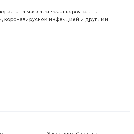
оразовой маски снижает вероятность
м, коронавирусной инфекцией и другими
ие
Заседание Совета по