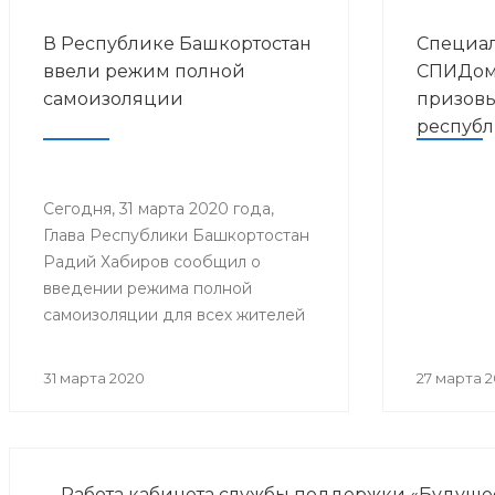
В Республике Башкортостан
Специал
ввели режим полной
СПИДом 
самоизоляции
призовы
республ
на зван
года» в 
Сегодня, 31 марта 2020 года,
Глава Республики Башкортостан
Радий Хабиров сообщил о
введении режима полной
самоизоляции для всех жителей
республики.
31 марта 2020
27 марта 
Работа кабинета службы поддержки «Будуще