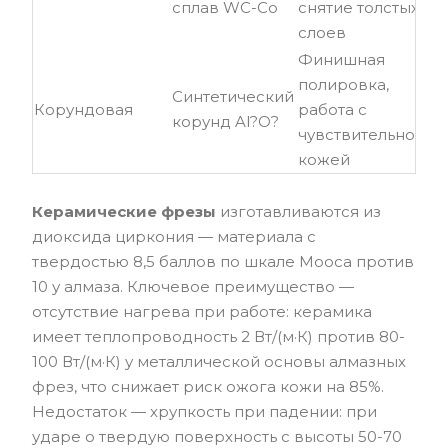
сплав WC-Co
снятие толстых
м
слоев
Финишная
полировка,
5 
Синтетический
Корундовая
работа с
00
корунд Al?O?
чувствительной
м
кожей
Керамические фрезы
изготавливаются из
диоксида циркония — материала с
твердостью 8,5 баллов по шкале Мооса против
10 у алмаза. Ключевое преимущество —
отсутствие нагрева при работе: керамика
имеет теплопроводность 2 Вт/(м·К) против 80-
100 Вт/(м·К) у металлической основы алмазных
фрез, что снижает риск ожога кожи на 85%.
Недостаток — хрупкость при падении: при
ударе о твердую поверхность с высоты 50-70