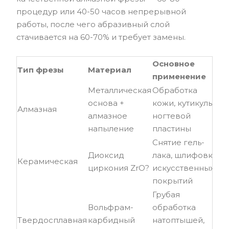
процедур или 40-50 часов непрерывной
работы, после чего абразивный слой
стачивается на 60-70% и требует замены.
Основное
Ск
Тип фрезы
Материал
применение
р
Металлическая
Обработка
8 
основа +
кожи, кутикулы,
Алмазная
00
алмазное
ногтевой
м
напыление
пластины
Снятие гель-
15
Диоксид
лака, шлифовка
Керамическая
00
циркония ZrO?
искусственных
м
покрытий
Грубая
Вольфрам-
обработка
10
Твердосплавная
карбидный
натоптышей,
00