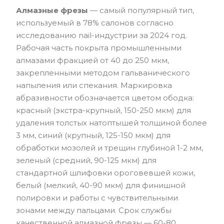
Алмазные фрезы
— самый популярный тип,
используемый в 78% салонов согласно
исследованию nail-индустрии за 2024 год.
Рабочая часть покрыта промышленными
алмазами фракцией от 40 до 250 мкм,
закрепленными методом гальванического
напыления или спекания. Маркировка
абразивности обозначается цветом ободка:
красный (экстра-крупный, 150-250 мкм) для
удаления толстых натоптышей толщиной более
3 мм, синий (крупный, 125-150 мкм) для
обработки мозолей и трещин глубиной 1-2 мм,
зеленый (средний, 90-125 мкм) для
стандартной шлифовки ороговевшей кожи,
белый (мелкий, 40-90 мкм) для финишной
полировки и работы с чувствительными
зонами между пальцами. Срок службы
качественной алмазной фрезы — 60-80