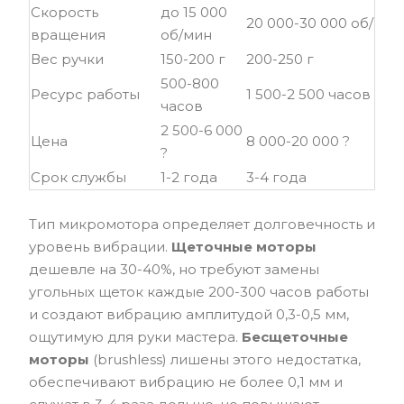
Скорость
до 15 000
20 000-30 000 об/мин
вращения
об/мин
Вес ручки
150-200 г
200-250 г
500-800
Ресурс работы
1 500-2 500 часов
часов
2 500-6 000
Цена
8 000-20 000 ?
?
Срок службы
1-2 года
3-4 года
Тип микромотора определяет долговечность и
уровень вибрации.
Щеточные моторы
дешевле на 30-40%, но требуют замены
угольных щеток каждые 200-300 часов работы
и создают вибрацию амплитудой 0,3-0,5 мм,
ощутимую для руки мастера.
Бесщеточные
моторы
(brushless) лишены этого недостатка,
обеспечивают вибрацию не более 0,1 мм и