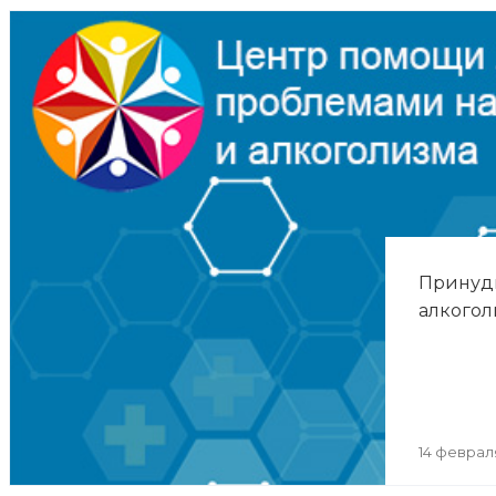
Принуд
алкогол
14 феврал