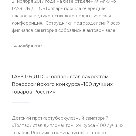
21 ноября 2017 года на базе отделения Алкино
ГАУЗ РБ ДПС «Толпар» прошла очередная
плановая медико-психолого-педагогическая
конференция. Сотрудники подразделений всех
филиалов санатория собрались в актовом зале
для того, чтобы обсудить насущные проблемы
учреждения и подумать над оптимальными
24 ноября 2017
путями их разрешения.
ГАУЗ РБ ДПС «Толпар» стал лауреатом
Всероссийского конкурса «100 лучших
товаров России»
Детский противотуберкулезный санаторий
«Толпар» стал дипломантом конкурса «100 лучших
товаров России» в номинации «Санаторно –