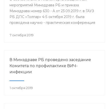
мероприятий Минздрава РБ и приказа
Минздрава номер 630 - А от 23.09.2019 г. в ГАУЗ
РБ ДПС «Толпар» 4-5 октября 2019 г. была
проводена научно - практическая конференция
«Актуальные вопросы санаторно - курортного
лечения в детских противотуберкулёзных
7 октября 2019
санаториях Приволжского федерального округа»
В Минздраве РБ проведено заседание
Комитета по профилактике ВИЧ-
инфекции
1 октября 2019