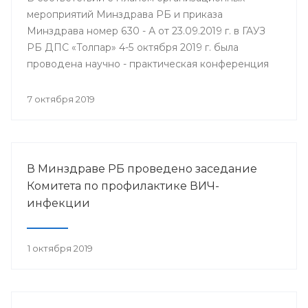
мероприятий Минздрава РБ и приказа
Минздрава номер 630 - А от 23.09.2019 г. в ГАУЗ
РБ ДПС «Толпар» 4-5 октября 2019 г. была
проводена научно - практическая конференция
«Актуальные вопросы санаторно - курортного
лечения в детских противотуберкулёзных
7 октября 2019
санаториях Приволжского федерального округа»
В Минздраве РБ проведено заседание
Комитета по профилактике ВИЧ-
инфекции
1 октября 2019