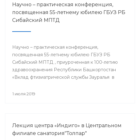
Научно – практическая конференция,
посвященная 55-летнему юбилею ГБУЗ РБ
Сибайский МПТД
Научно – практическая конференция,
посвященная 55-летнему юбилею ГБУЗ РБ
Сибайский МПТД , приуроченная к 100-летию
здравоохранения Республики Башкортостан
«Вклад фтизиатрической службы Зауралья в
борьбе с туберкулезом» состоялась 28.06.2019
года в городе Сибай.
1 июля 2019
Лекция центра «Индиго» в Центральном
филиале санатория"Толпар"