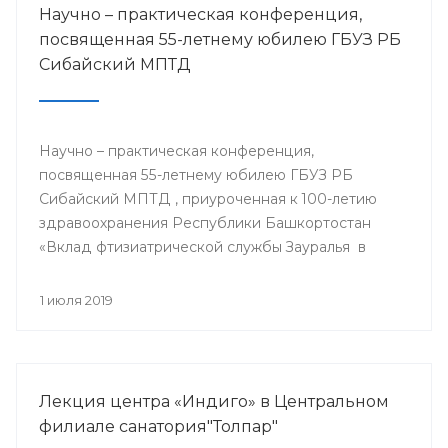
Научно – практическая конференция,
посвященная 55-летнему юбилею ГБУЗ РБ
Сибайский МПТД
Научно – практическая конференция,
посвященная 55-летнему юбилею ГБУЗ РБ
Сибайский МПТД , приуроченная к 100-летию
здравоохранения Республики Башкортостан
«Вклад фтизиатрической службы Зауралья в
борьбе с туберкулезом» состоялась 28.06.2019
года в городе Сибай.
1 июля 2019
Лекция центра «Индиго» в Центральном
филиале санатория"Толпар"