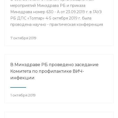
мероприятий Минздрава РБ и приказа
Минздрава номер 630 - А от 23.09.2019 г. в ГАУЗ
РБ ДПС «Толпар» 4-5 октября 2019 г. была
проводена научно - практическая конференция
«Актуальные вопросы санаторно - курортного
лечения в детских противотуберкулёзных
7 октября 2019
санаториях Приволжского федерального округа»
В Минздраве РБ проведено заседание
Комитета по профилактике ВИЧ-
инфекции
1 октября 2019