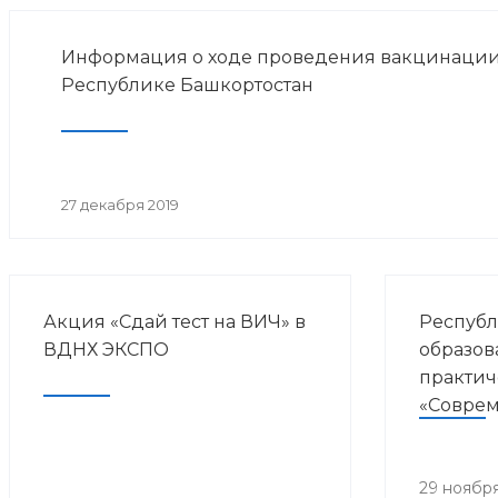
Информация о ходе проведения вакцинации
Республике Башкортостан
27 декабря 2019
Акция «Сдай тест на ВИЧ» в
Республ
ВДНХ ЭКСПО
образов
практич
«Совре
направл
курорто
медици
29 ноября