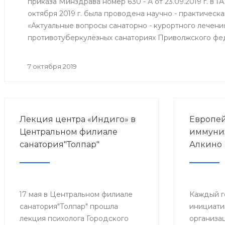
приказа Минздрава номер 630 - А от 23.09.2019 г. в 
октября 2019 г. была проводена научно - практичес
«Актуальные вопросы санаторно - курортного лечени
противотуберкулёзных санаториях Приволжского фе
7 октября 2019
Лекция центра «Индиго» в
Европей
Центральном филиале
иммуниз
санатория"Толпар"
Алкино
17 мая в Центральном филиале
Каждый г
санатория"Толпар" прошла
инициати
лекция психолога Городского
организа