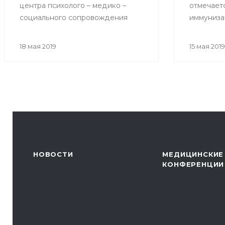
центра психолого – медико –
отмечает
социального сопровождения
иммуниза
«Индиго» на тему «Как избежать
возникновения конфликтов при
18 мая 2019
15 мая 2019
общении с родителями
пациентов»
НОВОСТИ
МЕДИЦИНСКИЕ
КОНФЕРЕНЦИИ