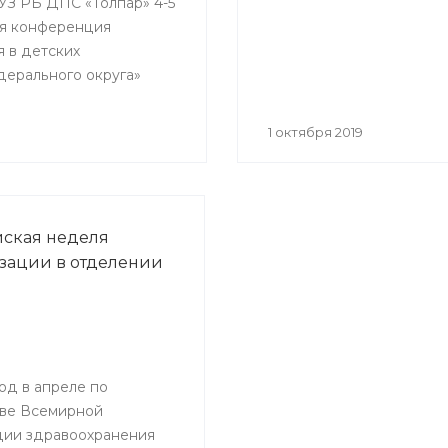
ГАУЗ РБ ДПС «Толпар» 4-5
кая конференция
я в детских
дерального округа»
1 октября 2019
ская неделя
ации в отделении
од в апреле по
ве Всемирной
ции здравоохранения