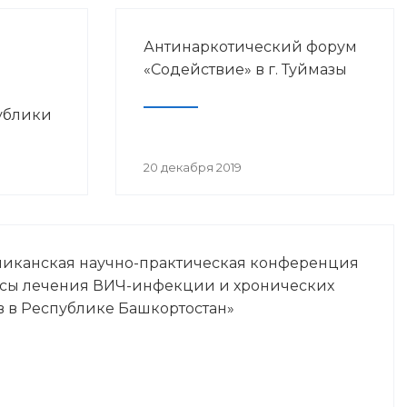
Антинаркотический форум
«Содействие» в г. Туймазы
ублики
просам
20 декабря 2019
Ч-
ликанская научно-практическая конференция
осы лечения ВИЧ-инфекции и хронических
в в Республике Башкортостан»