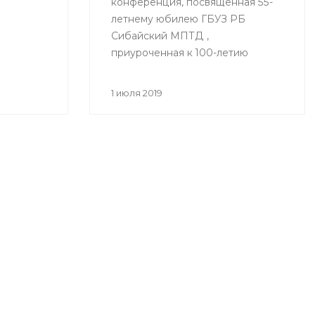
конференция, посвященная 55-
летнему юбилею ГБУЗ РБ
Сибайский МПТД ,
приуроченная к 100-летию
здравоохранения Республики
Башкортостан «Вклад
1 июля 2019
фтизиатрической службы
Зауралья в борьбе с
туберкулезом» состоялась
28.06.2019 года в городе Сибай.