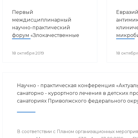
Первый
Евразий
междисциплинарный
антимик
научно-практический
клинич
форум «Злокачественные
микроб
опухоли и ВИЧ-инфекция»
18 октября 2019
18 октября
Научно - практическая конференция «Актуа
санаторно - курортного лечения в детских п
санаториях Приволжского федерального окр
В соответствии с Планом организационных меропри