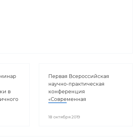
еминар
Первая Всероссийская
ы
научно-практическая
ки в
конференция
вичного
«Современная
ния»
иммунопрофилактика:
вызовы, возможности,
18 октября 2019
перспективы»