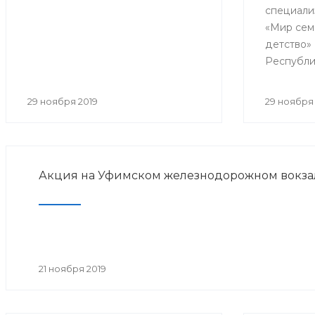
специали
реабил
«Мир сем
детство»
Республи
образоват
практиче
29 ноября 2019
29 ноября 
«Совреме
детской 
медицинс
Акция на Уфимском железнодорожном вокза
21 ноября 2019