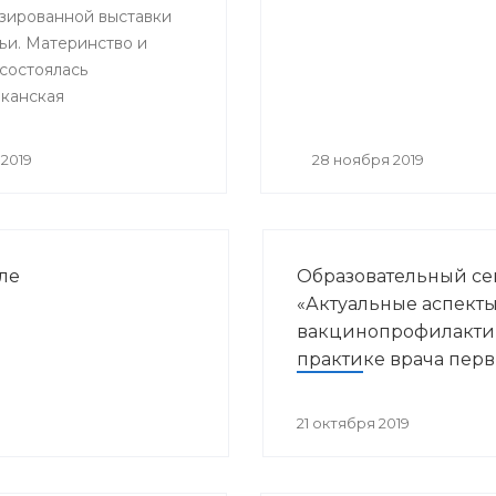
зированной выставки
итации»
ьи. Материнство и
 состоялась
канская
ельная и научно –
ская конференция
2019
28 ноября 2019
нные направления
курортологии и
кой реабилитации».
ле
Образовательный с
«Актуальные аспект
вакцинопрофилакти
практике врача пер
звена здравоохране
21 октября 2019