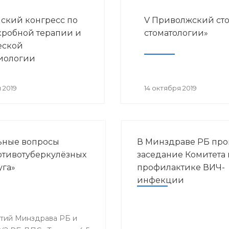
ский конгресс по
V Приволжский ст
робной терапии и
стоматологии»
еской
иологии
 2019
14 октября 2019
льные вопросы
В Минздраве РБ пр
ротивотуберкулёзных
заседание Комитета 
уга»
профилактике ВИЧ-
инфекции
ятий Минздрава РБ и