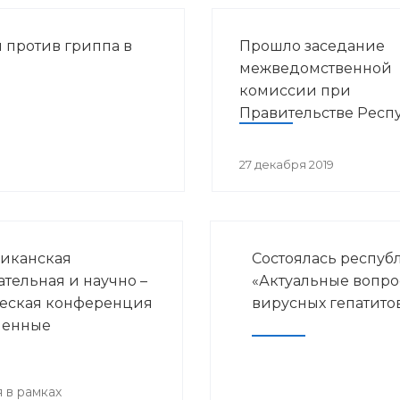
 против гриппа в
Прошло заседание
межведомственной
комиссии при
Правительстве Респ
Башкортостан по во
предупреждения
27 декабря 2019
распространения ВИ
инфекции в РБ
иканская
Состоялась респуб
ательная и научно –
«Актуальные вопр
еская конференция
вирусных гепатито
менные
ения детской
логии и
нской
 в рамках