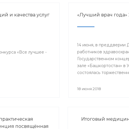
й и качества услуг
«Лучший врач года» 
14 июня, в преддверии 
работников здравоохран
онкурса «Все лучшее -
Государственном конце
зале «Башкортостан» в 
состоялась торжественн
церемония награждени
победителей республик
18 июня 2018
конкурса «Лучший врач 
прошло торжественное
мероприятие, посвяще
медицинского работник
практическая
Итоговый медицинс
енция посвящённая