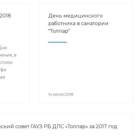
2018
День медицинского
работника в санатории
"Толпар"
Дня
ения, в
ртном
Уфе
ая
я
анского
14 июня 2018
года» и
нное Дню
а.
кий совет ГАУЗ РБ ДПС «Толпар» за 2017 год