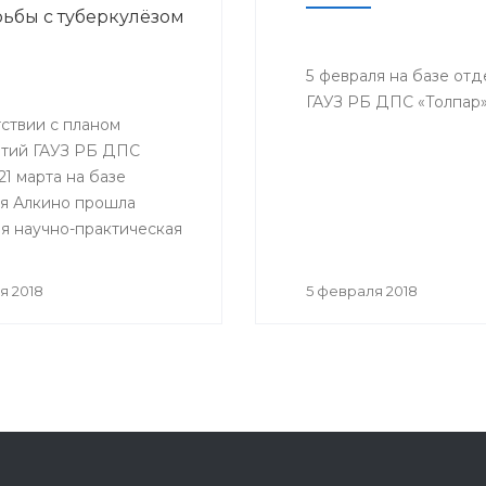
ьбы с туберкулёзом
5 февраля на базе от
ГАУЗ РБ ДПС «Толпар»
ствии с планом
тий ГАУЗ РБ ДПС
21 марта на базе
я Алкино прошла
я научно-практическая
ция, приуроченная к
му дню борьбы с
я 2018
5 февраля 2018
ёзом. На конференцию
ь представители всех
санатория, а так же
гости.