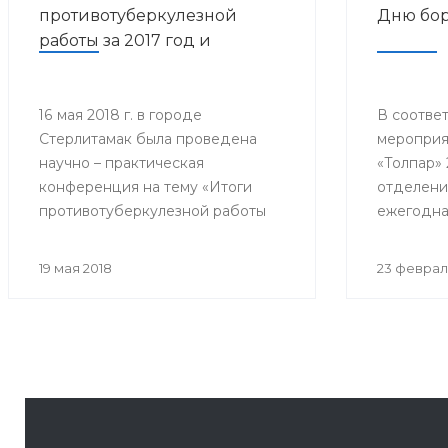
противотуберкулезной
Дню бор
работы за 2017 год и
дальнейшее
совершенствование
противотуберкулезной
16 мая 2018 г. в городе
В соответ
Стерлитамак была проведена
мероприя
помощи населению
научно – практическая
«Толпар» 
Республики Башкортостан»
конференция на тему «Итоги
отделени
противотуберкулезной работы
ежегодна
за 2017 год и дальнейшее
конферен
совершенствование
Всемирно
19 мая 2018
23 феврал
противотуберкулезной помощи
туберкул
населению Республики
собралис
Башкортостан»
филиалов 
почётные 