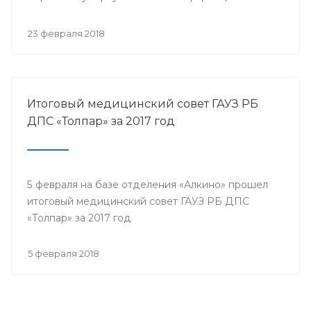
собрались представители всех филиалов
санатория, а так же почётные гости.
23 февраля 2018
Итоговый медицинский совет ГАУЗ РБ
ДПС «Толпар» за 2017 год
5 февраля на базе отделения «Алкино» прошел
итоговый медицинский совет ГАУЗ РБ ДПС
«Толпар» за 2017 год
5 февраля 2018