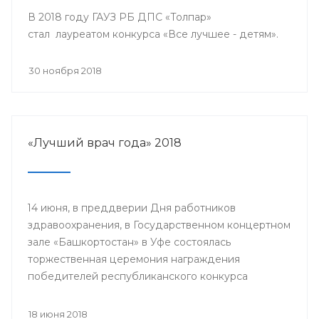
В 2018 году ГАУЗ РБ ДПС «Толпар»
стал лауреатом конкурса «Все лучшее - детям».
30 ноября 2018
«Лучший врач года» 2018
14 июня, в преддверии Дня работников
здравоохранения, в Государственном концертном
зале «Башкортостан» в Уфе состоялась
торжественная церемония награждения
победителей республиканского конкурса
«Лучший врач года» и прошло торжественное
мероприятие, посвященное Дню медицинского
18 июня 2018