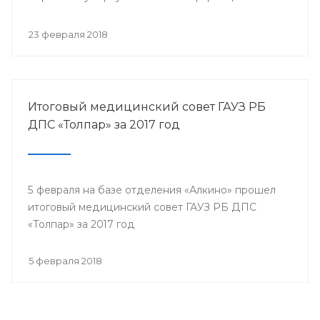
собрались представители всех филиалов
санатория, а так же почётные гости.
23 февраля 2018
Итоговый медицинский совет ГАУЗ РБ
ДПС «Толпар» за 2017 год
5 февраля на базе отделения «Алкино» прошел
итоговый медицинский совет ГАУЗ РБ ДПС
«Толпар» за 2017 год
5 февраля 2018