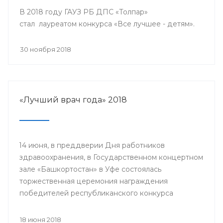
В 2018 году ГАУЗ РБ ДПС «Толпар»
стал лауреатом конкурса «Все лучшее - детям».
30 ноября 2018
«Лучший врач года» 2018
14 июня, в преддверии Дня работников
здравоохранения, в Государственном концертном
зале «Башкортостан» в Уфе состоялась
торжественная церемония награждения
победителей республиканского конкурса
«Лучший врач года» и прошло торжественное
мероприятие, посвященное Дню медицинского
18 июня 2018