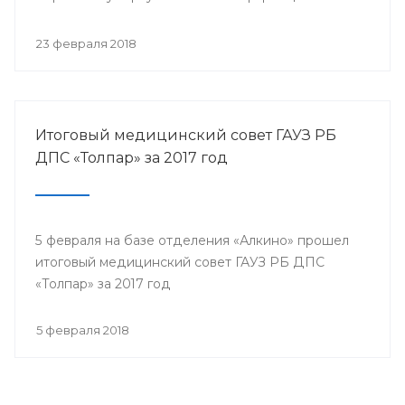
собрались представители всех филиалов
санатория, а так же почётные гости.
23 февраля 2018
Итоговый медицинский совет ГАУЗ РБ
ДПС «Толпар» за 2017 год
5 февраля на базе отделения «Алкино» прошел
итоговый медицинский совет ГАУЗ РБ ДПС
«Толпар» за 2017 год
5 февраля 2018