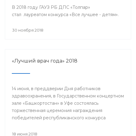
В 2018 году ГАУЗ РБ ДПС «Толпар»
стал лауреатом конкурса «Все лучшее - детям».
30 ноября 2018
«Лучший врач года» 2018
14 июня, в преддверии Дня работников
здравоохранения, в Государственном концертном
зале «Башкортостан» в Уфе состоялась
торжественная церемония награждения
победителей республиканского конкурса
«Лучший врач года» и прошло торжественное
мероприятие, посвященное Дню медицинского
18 июня 2018