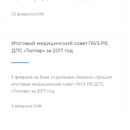
собрались представители всех филиалов
санатория, а так же почётные гости.
23 февраля 2018
Итоговый медицинский совет ГАУЗ РБ
ДПС «Толпар» за 2017 год
5 февраля на базе отделения «Алкино» прошел
итоговый медицинский совет ГАУЗ РБ ДПС
«Толпар» за 2017 год
5 февраля 2018