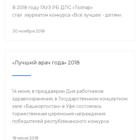
В 2018 году ГАУЗ РБ ДПС «Толпар»
стал лауреатом конкурса «Все лучшее - детям».
30 ноября 2018
«Лучший врач года» 2018
14 июня, в преддверии Дня работников
здравоохранения, в Государственном концертном
зале «Башкортостан» в Уфе состоялась
торжественная церемония награждения
победителей республиканского конкурса
«Лучший врач года» и прошло торжественное
мероприятие, посвященное Дню медицинского
18 июня 2018