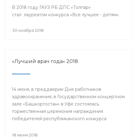
В 2018 году ГАУЗ РБ ДПС «Толпар»
стал лауреатом конкурса «Все лучшее - детям».
30 ноября 2018
«Лучший врач года» 2018
14 июня, в преддверии Дня работников
здравоохранения, в Государственном концертном
зале «Башкортостан» в Уфе состоялась
торжественная церемония награждения
победителей республиканского конкурса
«Лучший врач года» и прошло торжественное
мероприятие, посвященное Дню медицинского
18 июня 2018