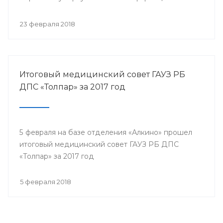
собрались представители всех филиалов
санатория, а так же почётные гости.
23 февраля 2018
Итоговый медицинский совет ГАУЗ РБ
ДПС «Толпар» за 2017 год
5 февраля на базе отделения «Алкино» прошел
итоговый медицинский совет ГАУЗ РБ ДПС
«Толпар» за 2017 год
5 февраля 2018