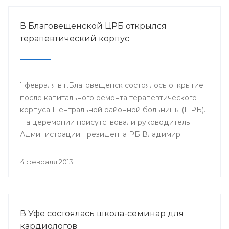
В Благовещенской ЦРБ открылся
терапевтический корпус
1 февраля в г.Благовещенск состоялось открытие
после капитального ремонта терапевтического
корпуса Центральной районной больницы (ЦРБ).
На церемонии присутствовали руководитель
Администрации президента РБ Владимир
Балабанов, министр здравоохранения РБ Георгий
Шебаев, глава администрации МР
4 февраля 2013
Благовещенский район Фарит Фазылов и другие.
В Уфе состоялась школа-семинар для
кардиологов