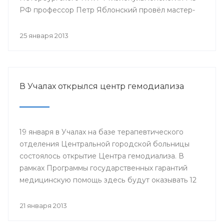
РФ профессор Петр Яблонский провёл мастер-
классы по торакальной хирургии «Хирургические
доступы в торакальной хирургии». С новыми
25 января 2013
высокотехнологичными операциями смогли
ознакомиться врачи РКБ им. Г.Г. Куватова и
Клиники БГМУ, курсанты ИПО, клинические
ординаторы, интерны и студенты старших
В Учалах открылся центр гемодиализа
курсов БГМУ.
19 января в Учалах на базе терапевтического
отделения Центральной городской больницы
состоялось открытие Центра гемодиализа. В
рамках Программы государственных гарантий
медицинскую помощь здесь будут оказывать 12
больным с хронической почечной
недостаточностью.
21 января 2013