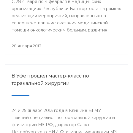
С 28 января по 4 февраля в медицинских
организациях Республики Башкортостан в рамках
реализации мероприятий, направленных на
совершенствование оказания медицинской
помощи онкологическим больным, развития
профилактического направления, а также
поддержки инициативы «Международного союза
28 января 2013
по борьбе с онкологическими заболеваниями»
будут проведены мероприятия, посвященные
Всемирному дню борьбы против рака.
В Уфе прошел мастер-класс по
торакальной хирургии
24 и 25 января 2013 года в Клинике БГМУ
главный специалист по торакальной хирургии и
фтизиатрии МЗ РФ, директор Санкт-
Петербургского НИИ Фтизиопульмонологии МЗ