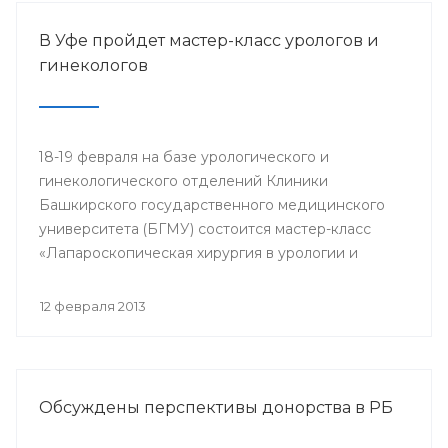
В Уфе пройдет мастер-класс урологов и
гинекологов
18-19 февраля на базе урологического и
гинекологического отделений Клиники
Башкирского государственного медицинского
университета (БГМУ) состоится мастер-класс
«Лапароскопическая хирургия в урологии и
гинекологии». Для участия в нем приглашаются
врачи урологи, хирурги, онкологи республики, а
12 февраля 2013
также интерны, клинические ординаторы,
курсанты ИПО БГМУ.
Обсуждены перспективы донорства в РБ