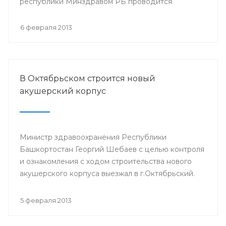
республики Минздравом РБ проводится
республиканская научно-практическая
конференция «Перспективы донорства и
6 февраля 2013
трансплантации органов в Республике
Башкортостан».
В Октябрьском строится новый
акушерский корпус
Министр здравоохранения Республики
Башкортостан Георгий Шебаев с целью контроля
и ознакомления с ходом строительства нового
акушерского корпуса выезжал в г.Октябрьский.
5 февраля 2013