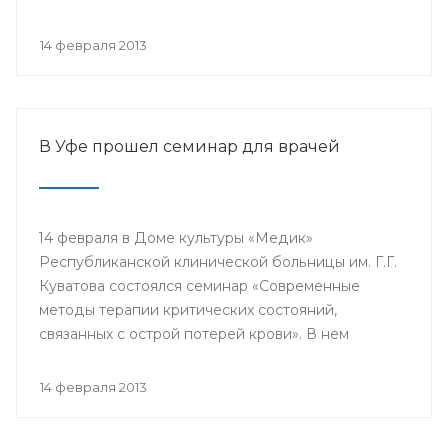
проводится с 2003 года в 38 странах мира под
патронатом Международного общества детских
14 февраля 2013
онкологов и по инициативе Международной
конфедерации организаций родителей детей,
больных раком.
В Уфе прошел семинар для врачей
14 февраля в Доме культуры «Медик»
Республиканской клинической больницы им. Г.Г.
Куватова состоялся семинар «Современные
методы терапии критических состояний,
связанных с острой потерей крови». В нем
приняли участие заместители главных врачей по
лечебной работе, акушеры-гинекологи, хирурги,
14 февраля 2013
трансфузиологи, анестезиологи-реаниматологи,
врачи палат интенсивной терапии.