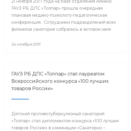
21 ноября 2017 года на базе отделения Алкино
ГАУЗ РБ ДПС «Толпар» прошла очередная
плановая медико-психолого-педагогическая
конференция. Сотрудники подразделений всех
филиалов санатория собрались в актовом зале
для того, чтобы обсудить насущные проблемы
учреждения и подумать над оптимальными
24 ноября 2017
путями их разрешения.
ГАУЗ РБ ДПС «Толпар» стал лауреатом
Всероссийского конкурса «100 лучших
товаров России»
Детский противотуберкулезный санаторий
«Толпар» стал дипломантом конкурса «100 лучших
товаров России» в номинации «Санаторно –